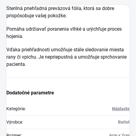
Sterilná priehľadná preväzová fólia, ktorá sa dobre
prispôsobuje vašej pokožke.
Pomáha udržiavať poranenia vlhké a urýchľuje proces
hojenia.
Vďaka priehľadnosti umožňuje stále sledovanie miesta
rany či vpichu. Je nepriepustná a umožňuje sprchovanie
pacienta.
Dodatočné parametre
Kategória
:
Náplaste
Výrobca
:
Batist
Rozmer
:
6cm x 7cm