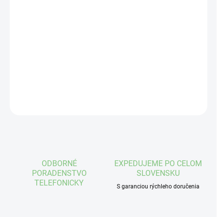
MÔŽEME
DORUČIŤ DO:
17.8.2026
−
+
Pridať do košíka
DETAILNÉ INFORMÁCIE
OPÝTAŤ SA
STRÁŽIŤ
ODBORNÉ
EXPEDUJEME PO CELOM
PORADENSTVO
SLOVENSKU
TELEFONICKY
S garanciou rýchleho doručenia