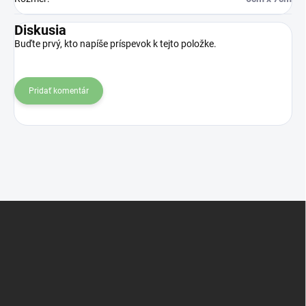
Diskusia
Buďte prvý, kto napíše príspevok k tejto položke.
Pridať komentár
Z
á
p
ä
t
i
e