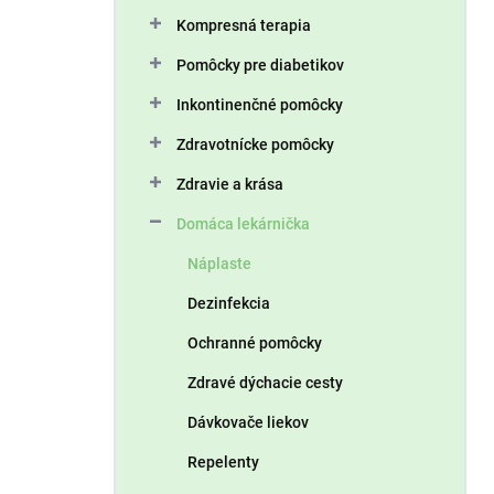
n
Kompresná terapia
e
l
Pomôcky pre diabetikov
Inkontinenčné pomôcky
Zdravotnícke pomôcky
Zdravie a krása
Domáca lekárnička
Náplaste
Dezinfekcia
Ochranné pomôcky
Zdravé dýchacie cesty
Dávkovače liekov
Repelenty