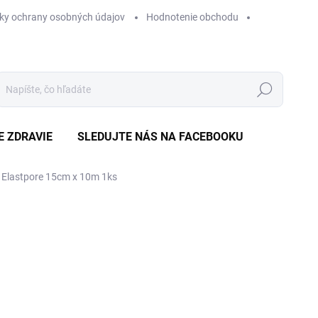
ky ochrany osobných údajov
Hodnotenie obchodu
Hľadať
E ZDRAVIE
SLEDUJTE NÁS NA FACEBOOKU
t Elastpore 15cm x 10m 1ks
Neohodnotené
Podrobnosti hodnotenia
ZNAČKA
€
Jedn
SKL
cena
MÔŽ