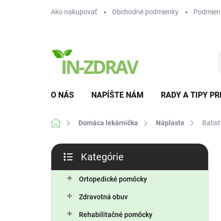
Prejsť
Ako nakupovať
Obchodné podmienky
Podmien
na
obsah
O NÁS
NAPÍŠTE NÁM
RADY A TIPY PR
Domov
Domáca lekárnička
Náplaste
Batis
B
Kategórie
o
Preskočiť
č
kategórie
n
Ortopedické pomôcky
ý
Zdravotná obuv
p
a
Rehabilitačné pomôcky