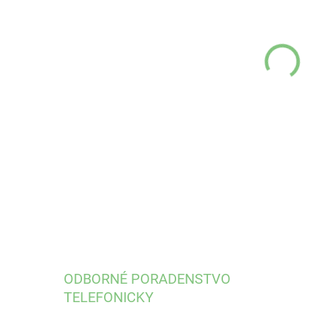
DO:
17.
fixa
DETA
ODBORNÉ PORADENSTVO
TELEFONICKY