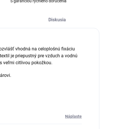
S garanciou rýchleho doručenia
Diskusia
bzvlášť vhodná na celoplošnú fixáciu
extil je priepustný pre vzduch a vodnú
s veľmi citlivou pokožkou.
árovi.
Náplaste