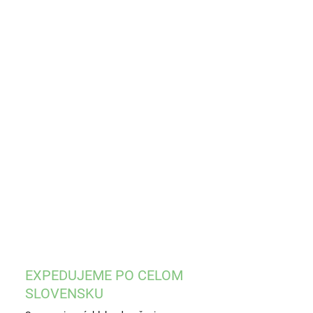
8.2026
−
+
Pridať do košíka
čná náplasť z netkanej textílie
ILNÉ INFORMÁCIE
OPÝTAŤ SA
STRÁŽIŤ
EXPEDUJEME PO CELOM
SLOVENSKU