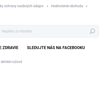
ky ochrany osobných údajov
Hodnotenie obchodu
Hľadať
E ZDRAVIE
SLEDUJTE NÁS NA FACEBOOKU
detské ružové
Neohodnotené
Podrobnosti hodnotenia
ZNAČKA
VÝPREDAJ
€1
Jedn
SK