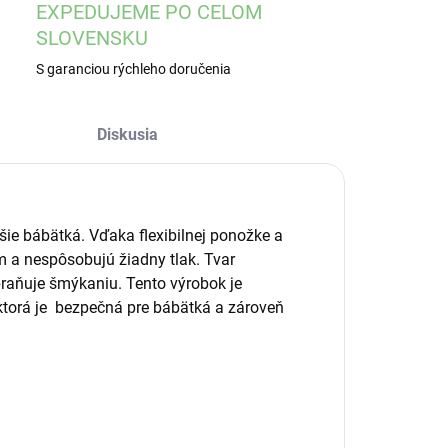
EXPEDUJEME PO CELOM
SLOVENSKU
S garanciou rýchleho doručenia
Diskusia
ie bábätká. Vďaka flexibilnej ponožke a
m
a nespôsobujú žiadny tlak. Tvar
raňuje šmýkaniu. Tento výrobok je
ktorá je
bezpečná pre bábätká
a zároveň