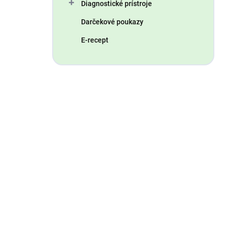
Diagnostické prístroje
Darčekové poukazy
E-recept