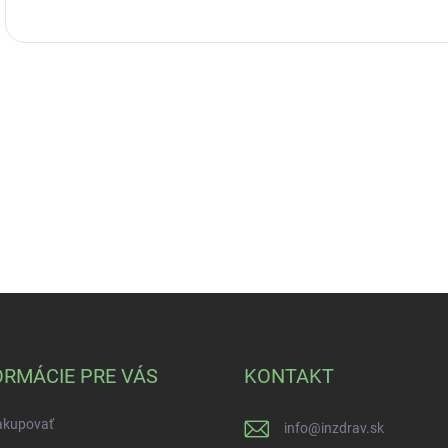
ORMÁCIE PRE VÁS
KONTAKT
akupovať
info
@
inzdrav.sk