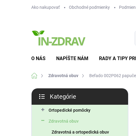
Prejsť
Ako nakupovať
Obchodné podmienky
Podmien
na
obsah
O NÁS
NAPÍŠTE NÁM
RADY A TIPY PR
Domov
Zdravotná obuv
Befado 002P062 papuče 
B
Kategórie
o
Preskočiť
č
kategórie
n
Ortopedické pomôcky
ý
Zdravotná obuv
p
a
Zdravotná a ortopedická obuv