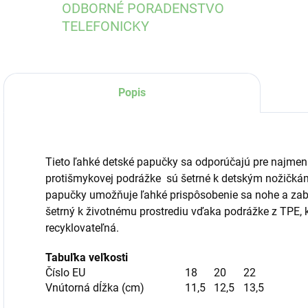
ODBORNÉ PORADENSTVO
TELEFONICKY
Popis
Tieto ľahké
detské papučky sa odporúčajú pre najmenš
protišmykovej podrážke
sú šetrné k detským nožičká
papučky umožňuje ľahké prispôsobenie sa nohe a zab
šetrný k životnému prostrediu vďaka podrážke z TPE, 
recyklovateľná.
Tabuľka veľkosti
Číslo EU
18
20
22
Vnútorná dĺžka (cm)
11,5
12,5
13,5