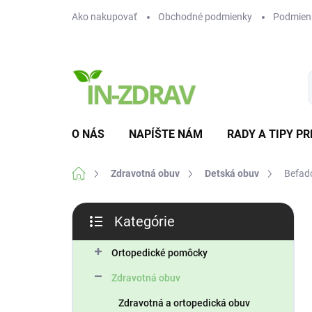
Prejsť
Ako nakupovať
Obchodné podmienky
Podmien
na
obsah
O NÁS
NAPÍŠTE NÁM
RADY A TIPY PR
Domov
Zdravotná obuv
Detská obuv
Befad
B
Kategórie
o
Preskočiť
č
kategórie
n
Ortopedické pomôcky
ý
Zdravotná obuv
p
a
Zdravotná a ortopedická obuv