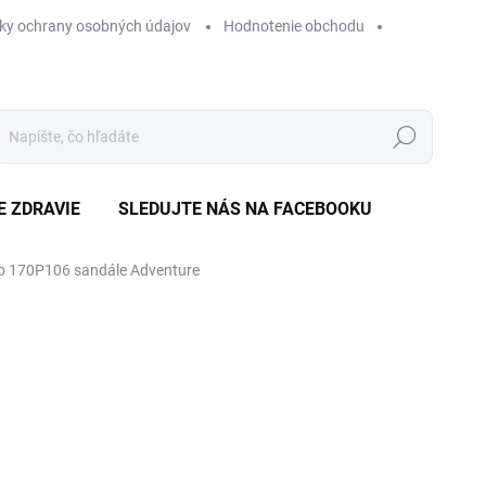
ky ochrany osobných údajov
Hodnotenie obchodu
Hľadať
E ZDRAVIE
SLEDUJTE NÁS NA FACEBOOKU
o 170P106 sandále Adventure
Neohodnotené
Podrobnosti hodnotenia
ZNAČKA
VÝPREDAJ
€2
Jedn
ZVO