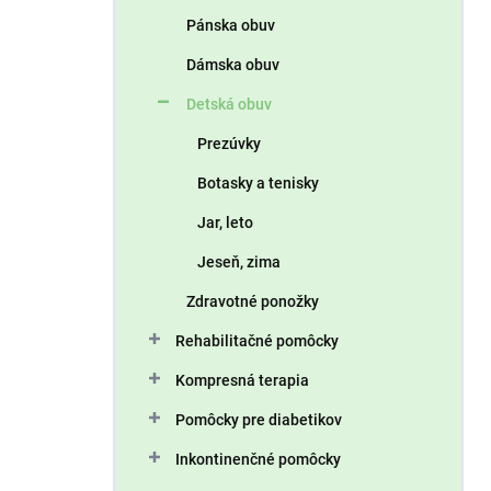
n
Pánska obuv
e
l
Dámska obuv
Detská obuv
Prezúvky
Botasky a tenisky
Jar, leto
Jeseň, zima
Zdravotné ponožky
Rehabilitačné pomôcky
Kompresná terapia
Pomôcky pre diabetikov
Inkontinenčné pomôcky