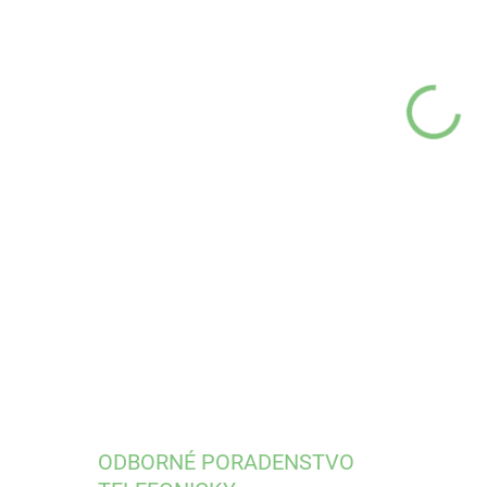
cena
VEĽ
MÔŽ
DETA
ODBORNÉ PORADENSTVO