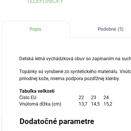
TELEFONICKY
Popis
Podobné (5)
Detská letná vychádzková obuv so zapínaním na such
Topánky sú vyrobené zo syntetického materiálu. Vnúto
prírodnej kože, mierna podpora pozdľžnej klenby.
Tabuľka veľkosti
Číslo EU
22
23
24
Vnútorná dĺžka (cm)
13,7
14,5
15,2
Dodatočné parametre