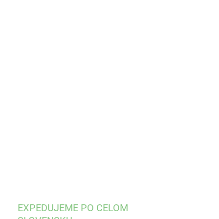
:
KOSŤ
EME DORUČIŤ DO:
ZVOĽTE VARIANT
−
+
Pridať do košíka
ILNÉ INFORMÁCIE
OPÝTAŤ SA
STRÁŽIŤ
EXPEDUJEME PO CELOM