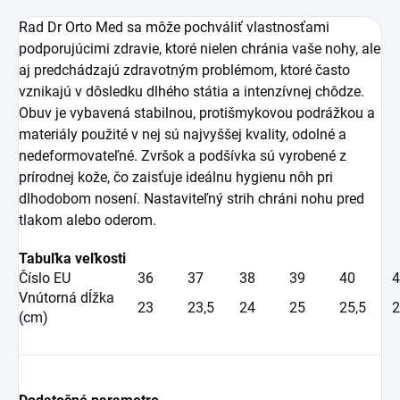
Rad Dr Orto Med sa môže pochváliť vlastnosťami
podporujúcimi zdravie, ktoré nielen chránia vaše nohy, ale
aj predchádzajú zdravotným problémom, ktoré často
vznikajú v dôsledku dlhého státia a intenzívnej chôdze.
Obuv je vybavená stabilnou, protišmykovou podrážkou a
materiály použité v nej sú najvyššej kvality, odolné a
nedeformovateľné. Zvršok a podšívka sú vyrobené z
prírodnej kože, čo zaisťuje ideálnu hygienu nôh pri
dlhodobom nosení. Nastaviteľný strih chráni nohu pred
tlakom alebo oderom.
Tabuľka veľkosti
Číslo EU
36
37
38
39
40
4
Vnútorná dĺžka
23
23,5
24
25
25,5
2
(cm)