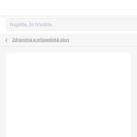
Prejsť
na
obsah
Zdravotná a ortopedická obuv
Neohodnotené
Podrobnosti hodnotenia
ZNAČKA:
BEFADO