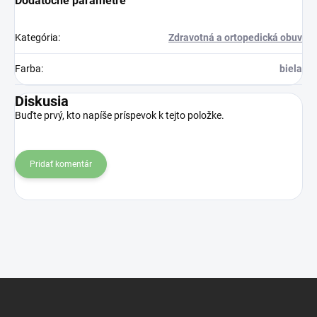
Dodatočné parametre
Kategória
:
Zdravotná a ortopedická obuv
Farba
:
biela
Diskusia
Buďte prvý, kto napíše príspevok k tejto položke.
Pridať komentár
Z
á
p