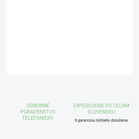
VEĽKOSŤ
MÔŽEME DORUČIŤ DO:
ZVOĽTE VARIANT
−
+
Pridať do košíka
DETAILNÉ INFORMÁCIE
OPÝTAŤ SA
STRÁŽIŤ
ODBORNÉ
EXPEDUJEME PO CELOM
PORADENSTVO
SLOVENSKU
TELEFONICKY
S garanciou rýchleho doručenia