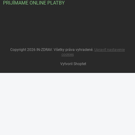
PRIJÍMAME ONLINE PLATBY
Copyright 2026
IN-ZDRAV
. Všetky práva vyhradené.
Upraviť nastavenie
cookies
Vytvoril Shoptet