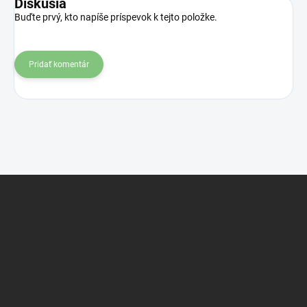
Diskusia
Buďte prvý, kto napíše príspevok k tejto položke.
Pridať komentár
Z
á
p
ä
t
i
e