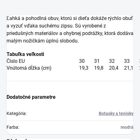
Ľahká a pohodlná obuv, ktorú
si dieťa dokáže rýchlo obuť
a vyzuť vďaka suchému zipsu. Sú vyrobené z
priedušných materiálov a ohybnej podrážky, ktorá dodáva
malým nožičkám úplnú slobodu.
Tabuľka veľkosti
Číslo EU
30
31
32
33
Vnútorná dĺžka (cm)
19,3
19,8
20,4
21,1
Dodatočné parametre
Kategória
:
Botasky a tenisky
Farba
:
modrá