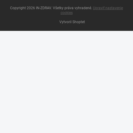
Copyright 2026
IN-ZDRAV
. Všetky práva vyhradené.
Upraviť nastavenie
cookies
Vytvoril Shoptet