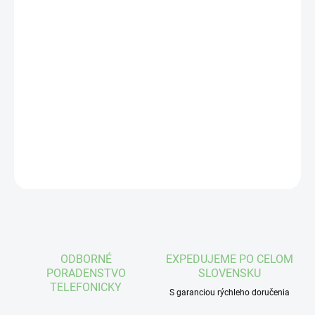
cena:
VEĽKOSŤ
MÔŽEME DORUČIŤ DO:
ZVOĽTE VARIANT
−
+
Pridať do košíka
DETAILNÉ INFORMÁCIE
OPÝTAŤ SA
STRÁŽIŤ
ODBORNÉ
EXPEDUJEME PO CELOM
PORADENSTVO
SLOVENSKU
TELEFONICKY
S garanciou rýchleho doručenia