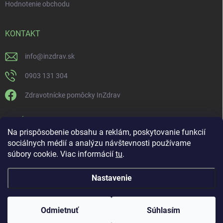
Hodnotenie obchodu
KONTAKT
info
@
inzdrav.sk
0903 131 304
Zdravotnícke pomôcky InZdrav
PRIJÍMAME ONLINE PLATBY
Na prispôsobenie obsahu a reklám, poskytovanie funkcií
sociálnych médií a analýzu návštevnosti používame
súbory cookie. Viac informácií
tu
.
Nastavenie
Copyright 2026
IN-ZDRAV
. Všetky práva vyhradené.
Upraviť nastavenie
cookies
ŠPECIALISTI NA ORTÉZY, KOMPRESNÚ TERAPIU A
Odmietnuť
Súhlasím
REHABILITÁCIU
Vytvoril Shoptet