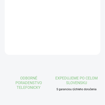
12.8.2026
−
+
Pridať do košíka
1 ks
DETAILNÉ INFORMÁCIE
OPÝTAŤ SA
STRÁŽIŤ
ODBORNÉ
EXPEDUJEME PO CELOM
PORADENSTVO
SLOVENSKU
TELEFONICKY
S garanciou rýchleho doručenia