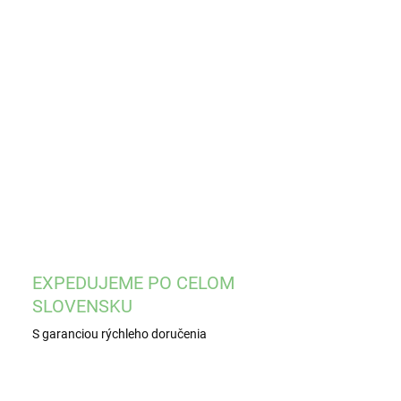
EME DORUČIŤ
8.2026
−
+
Pridať do košíka
ILNÉ INFORMÁCIE
OPÝTAŤ SA
STRÁŽIŤ
EXPEDUJEME PO CELOM
SLOVENSKU
S garanciou rýchleho doručenia