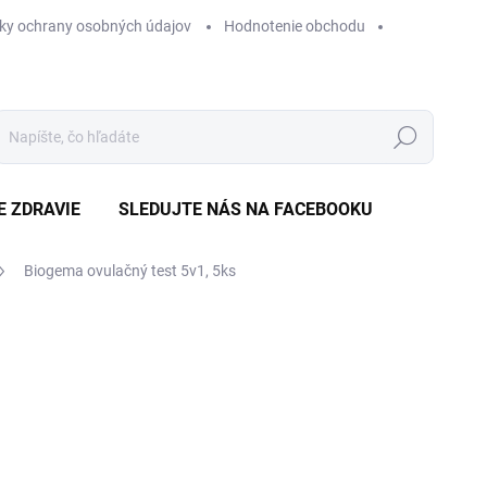
ky ochrany osobných údajov
Hodnotenie obchodu
Hľadať
E ZDRAVIE
SLEDUJTE NÁS NA FACEBOOKU
Biogema ovulačný test 5v1, 5ks
Neohodnotené
Podrobnosti hodnotenia
ZNAČKA
€
Jedn
€0,5
cena
NA