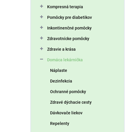
n
Kompresná terapia
e
l
Pomôcky pre diabetikov
Inkontinenčné pomôcky
Zdravotnícke pomôcky
Zdravie a krása
Domáca lekárnička
Náplaste
Dezinfekcia
Ochranné pomôcky
Zdravé dýchacie cesty
Dávkovače liekov
Repelenty