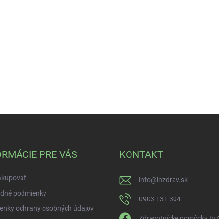
ORMÁCIE PRE VÁS
KONTAKT
akupovať
info
@
inzdrav.sk
dné podmienky
0903 131 304
enky ochrany osobných údajov
Zdravotnícke pomôcky In