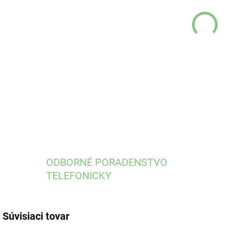
MÔŽ
DO:
13.
DETA
ODBORNÉ PORADENSTVO
TELEFONICKY
Súvisiaci tovar