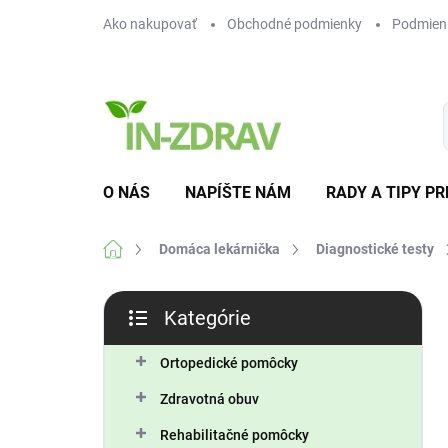
Prejsť
Ako nakupovať
Obchodné podmienky
Podmien
na
obsah
O NÁS
NAPÍŠTE NÁM
RADY A TIPY PR
Domov
Domáca lekárnička
Diagnostické testy
B
Kategórie
o
Preskočiť
č
kategórie
n
Ortopedické pomôcky
ý
Zdravotná obuv
p
a
Rehabilitačné pomôcky