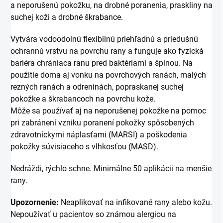
a neporušenú pokožku, na drobné poranenia, praskliny na
suchej koži a drobné škrabance.
Vytvára vodoodolnú flexibilnú priehľadnú a priedušnú
ochrannú vrstvu na povrchu rany a funguje ako fyzická
bariéra chrániaca ranu pred baktériami a špinou. Na
použitie doma aj vonku na povrchových ranách, malých
rezných ranách a odreninách, popraskanej suchej
pokožke a škrabancoch na povrchu kože.
Môže sa používať aj na neporušenej pokožke na pomoc
pri zabránení vzniku poranení pokožky spôsobených
zdravotníckymi náplasťami (MARSI) a poškodenia
pokožky súvisiaceho s vlhkosťou (MASD).
Nedráždi, rýchlo schne. Minimálne 50 aplikácii na menšie
rany.
Upozornenie:
Neaplikovať na infikované rany alebo kožu.
Nepoužívať u pacientov so známou alergiou na