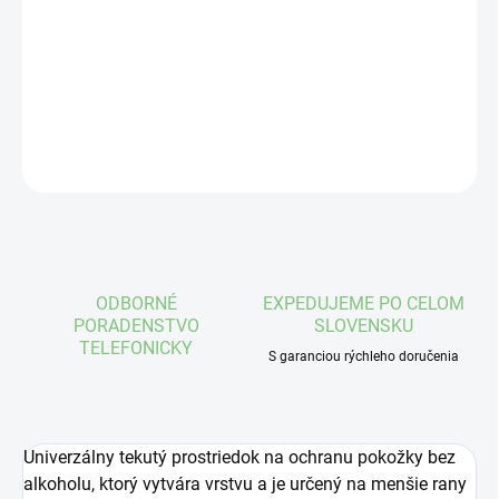
priehľadná náplasť v spreji
DETAILNÉ INFORMÁCIE
OPÝTAŤ SA
STRÁŽIŤ
ODBORNÉ
EXPEDUJEME PO CELOM
PORADENSTVO
SLOVENSKU
TELEFONICKY
S garanciou rýchleho doručenia
Univerzálny tekutý prostriedok na ochranu pokožky bez
alkoholu, ktorý vytvára vrstvu a je určený na menšie rany