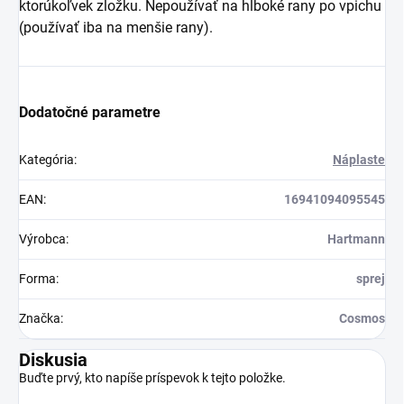
ktorúkoľvek zložku. Nepoužívať na hlboké rany po vpichu
(používať iba na menšie rany).
Dodatočné parametre
Kategória
:
Náplaste
EAN
:
16941094095545
Výrobca
:
Hartmann
Forma
:
sprej
Značka
:
Cosmos
Diskusia
Buďte prvý, kto napíše príspevok k tejto položke.