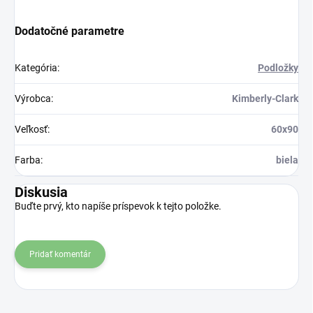
Dodatočné parametre
Kategória
:
Podložky
Výrobca
:
Kimberly-Clark
Veľkosť
:
60x90
Farba
:
biela
Diskusia
Buďte prvý, kto napíše príspevok k tejto položke.
Pridať komentár