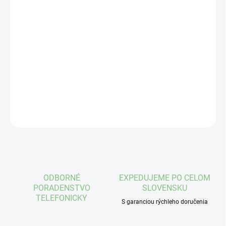
DORUČIŤ DO:
13.8.2026
−
+
Pridať do košíka
podložky
DETAILNÉ INFORMÁCIE
OPÝTAŤ SA
STRÁŽIŤ
ODBORNÉ
EXPEDUJEME PO CELOM
PORADENSTVO
SLOVENSKU
TELEFONICKY
S garanciou rýchleho doručenia