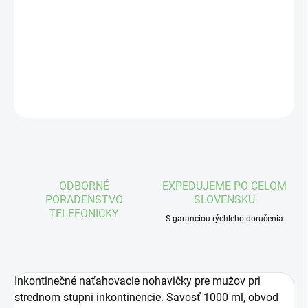
nohavičky
DETAILNÉ INFORMÁCIE
OPÝTAŤ SA
STRÁŽIŤ
ODBORNÉ
EXPEDUJEME PO CELOM
PORADENSTVO
SLOVENSKU
TELEFONICKY
S garanciou rýchleho doručenia
Inkontinečné naťahovacie nohavičky pre mužov pri
strednom stupni inkontinencie. Savosť 1000 ml, obvod