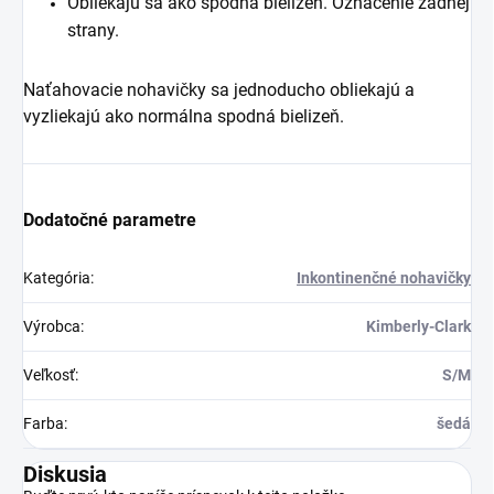
Obliekajú sa ako spodná bielizeň. Označenie zadnej
strany.
Naťahovacie nohavičky sa jednoducho obliekajú a
vyzliekajú ako normálna spodná bielizeň.
Dodatočné parametre
Kategória
:
Inkontinenčné nohavičky
Výrobca
:
Kimberly-Clark
Veľkosť
:
S/M
Farba
:
šedá
Diskusia