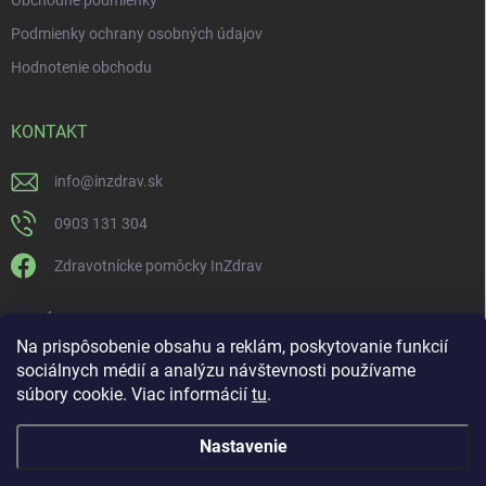
Obchodné podmienky
Podmienky ochrany osobných údajov
Hodnotenie obchodu
KONTAKT
info
@
inzdrav.sk
0903 131 304
Zdravotnícke pomôcky InZdrav
PRIJÍMAME ONLINE PLATBY
Na prispôsobenie obsahu a reklám, poskytovanie funkcií
sociálnych médií a analýzu návštevnosti používame
súbory cookie. Viac informácií
tu
.
Nastavenie