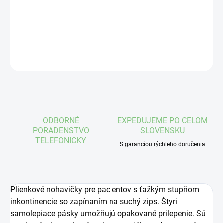
plienky
DETAILNÉ INFORMÁCIE
OPÝTAŤ SA
STRÁŽIŤ
ODBORNÉ
EXPEDUJEME PO CELOM
PORADENSTVO
SLOVENSKU
TELEFONICKY
S garanciou rýchleho doručenia
Plienkové nohavičky pre pacientov s ťažkým stupňom
inkontinencie so zapínaním na suchý zips. Štyri
samolepiace pásky umožňujú opakované prilepenie. Sú