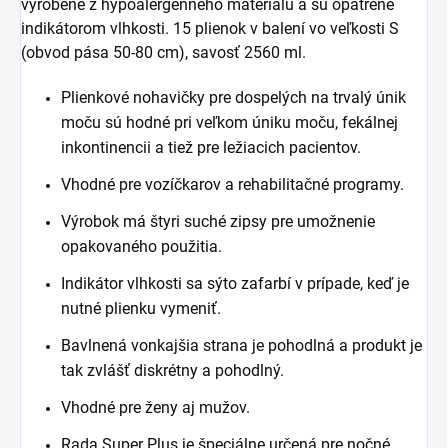
vyrobené z hypoalergénneho materiálu a sú opatrené
indikátorom vlhkosti. 15 plienok v balení vo veľkosti S
(obvod pása 50-80 cm), savosť 2560 ml.
Plienkové nohavičky pre dospelých na trvalý únik
moču sú hodné pri veľkom úniku moču, fekálnej
inkontinencii a tiež pre ležiacich pacientov.
Vhodné pre vozíčkarov a rehabilitačné programy.
Výrobok má štyri suché zipsy pre umožnenie
opakovaného použitia.
Indikátor vlhkosti sa sýto zafarbí v prípade, keď je
nutné plienku vymeniť.
Bavlnená vonkajšia strana je pohodlná a produkt je
tak zvlášť diskrétny a pohodlný.
Vhodné pre ženy aj mužov.
Rada Super Plus je špeciálne určená pre nočné