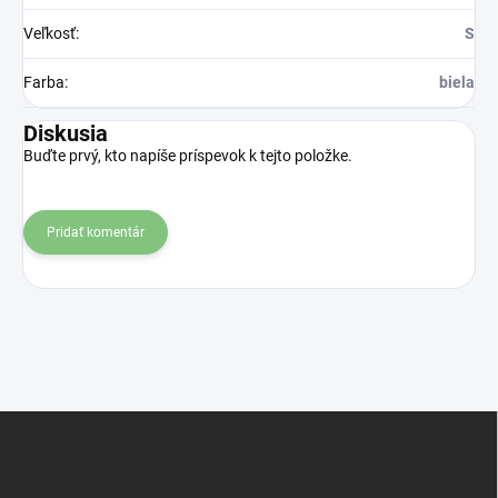
Veľkosť
:
S
Farba
:
biela
Diskusia
Buďte prvý, kto napíše príspevok k tejto položke.
Pridať komentár
Z
á
p
ä