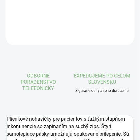
plienky
DETAILNÉ INFORMÁCIE
OPÝTAŤ SA
STRÁŽIŤ
ODBORNÉ
EXPEDUJEME PO CELOM
PORADENSTVO
SLOVENSKU
TELEFONICKY
S garanciou rýchleho doručenia
Plienkové nohavičky pre pacientov s ťažkým stupňom
inkontinencie so zapínaním na suchý zips. Štyri
samolepiace pásky umožňujú opakované prilepenie. Sú