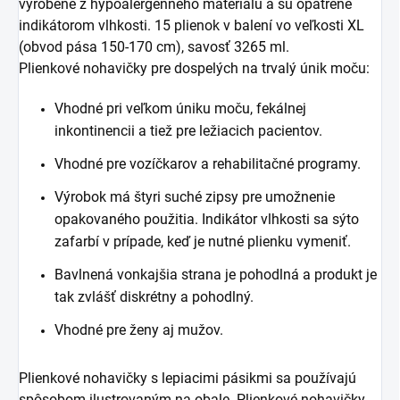
vyrobené z hypoalergénneho materiálu a sú opatrené
indikátorom vlhkosti. 15 plienok v balení vo veľkosti XL
(obvod pása 150-170 cm), savosť 3265 ml.
Plienkové nohavičky pre dospelých na trvalý únik moču:
Vhodné pri veľkom úniku moču, fekálnej
inkontinencii a tiež pre ležiacich pacientov.
Vhodné pre vozíčkarov a rehabilitačné programy.
Výrobok má štyri suché zipsy pre umožnenie
opakovaného použitia. Indikátor vlhkosti sa sýto
zafarbí v prípade, keď je nutné plienku vymeniť.
Bavlnená vonkajšia strana je pohodlná a produkt je
tak zvlášť diskrétny a pohodlný.
Vhodné pre ženy aj mužov.
Plienkové nohavičky s lepiacimi pásikmi sa používajú
spôsobom ilustrovaným na obale. Plienkové nohavičky