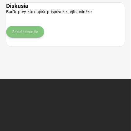
Diskusia
Buďte prvý, kto napíše príspevok k tejto položke.
Pridať komentár
Z
á
p
ä
t
i
e