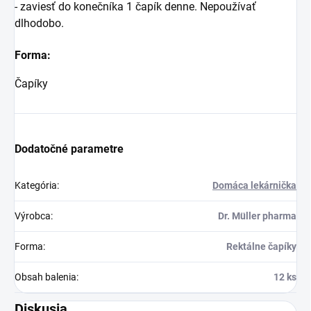
- zaviesť do konečníka 1 čapík denne. Nepoužívať
dlhodobo.
Forma:
Čapíky
Dodatočné parametre
Kategória
:
Domáca lekárnička
Výrobca
:
Dr. Müller pharma
Forma
:
Rektálne čapíky
Obsah balenia
:
12 ks
Diskusia