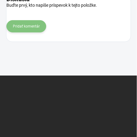
Buďte prvý, kto napíše príspevok k tejto položke.
Pridať komentár
Z
á
p
ä
t
i
e