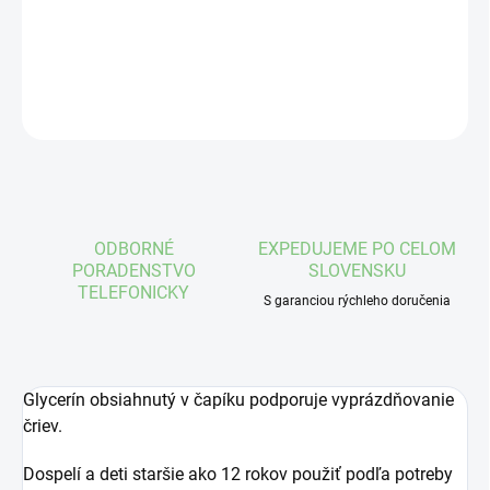
DETAILNÉ INFORMÁCIE
OPÝTAŤ SA
STRÁŽIŤ
ODBORNÉ
EXPEDUJEME PO CELOM
PORADENSTVO
SLOVENSKU
TELEFONICKY
S garanciou rýchleho doručenia
Glycerín obsiahnutý v čapíku podporuje vyprázdňovanie
čriev.
Dospelí a deti staršie ako 12 rokov použiť podľa potreby