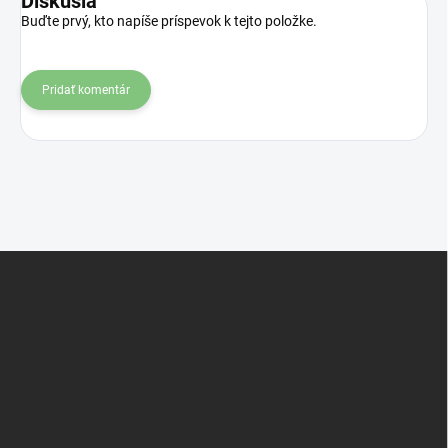
Diskusia
Buďte prvý, kto napíše príspevok k tejto položke.
Pridať komentár
Z
á
p
ä
t
i
e