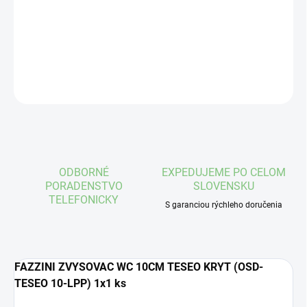
OSD-TESEO 10-LPP
DETAILNÉ INFORMÁCIE
OPÝTAŤ SA
STRÁŽIŤ
ODBORNÉ
EXPEDUJEME PO CELOM
PORADENSTVO
SLOVENSKU
TELEFONICKY
S garanciou rýchleho doručenia
FAZZINI ZVYSOVAC WC 10CM TESEO KRYT (OSD-
TESEO 10-LPP) 1x1 ks