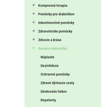
n
Kompresná terapia
e
l
Pomôcky pre diabetikov
Inkontinenčné pomôcky
Zdravotnícke pomôcky
Zdravie a krása
Domáca lekárnička
Náplaste
Dezinfekcia
Ochranné pomôcky
Zdravé dýchacie cesty
Dávkovače liekov
Repelenty