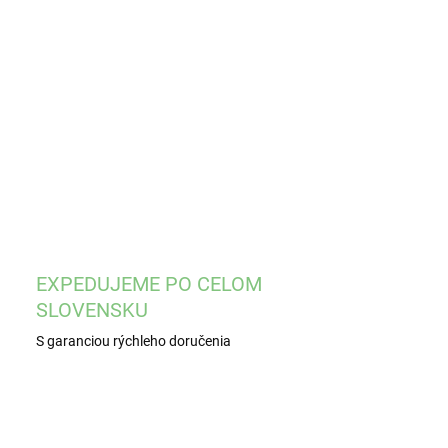
ILNÉ INFORMÁCIE
OPÝTAŤ SA
STRÁŽIŤ
EXPEDUJEME PO CELOM
SLOVENSKU
S garanciou rýchleho doručenia