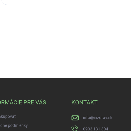
ORMÁCIE PRE VÁS
KONTAKT
akupovať
info
@
inzdrav.sk
dné podmienky
0903 131 304