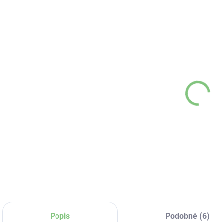
T00328
SKLADOM
(>5 KS)
Svorky na
elastický
obväz 1ks
€0,10
Do košíka
Popis
Podobné (6)