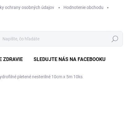
ky ochrany osobných údajov
Hodnotenie obchodu
Hľadať
E ZDRAVIE
SLEDUJTE NÁS NA FACEBOOKU
drofilné pletené nesterilné 10cm x 5m 10ks
Neohodnotené
Podrobnosti hodnotenia
ZNAČKA
€
Jedn
€0,3
cena
MO