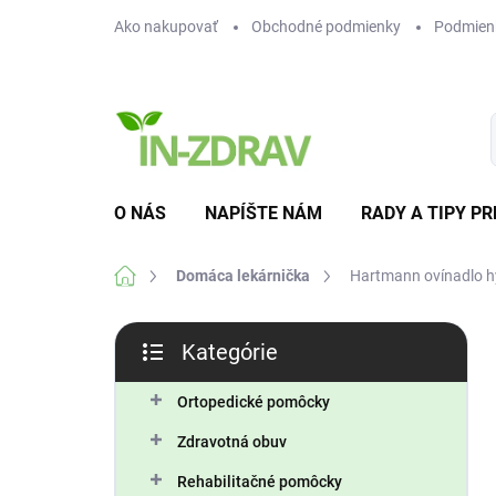
Prejsť
Ako nakupovať
Obchodné podmienky
Podmien
na
obsah
O NÁS
NAPÍŠTE NÁM
RADY A TIPY PR
Domov
Domáca lekárnička
Hartmann ovínadlo hy
B
Kategórie
o
Preskočiť
č
kategórie
n
Ortopedické pomôcky
ý
Zdravotná obuv
p
a
Rehabilitačné pomôcky