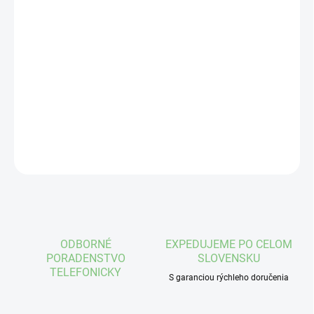
cena:
MÔŽEME
DORUČIŤ DO:
12.8.2026
−
+
Pridať do košíka
DETAILNÉ INFORMÁCIE
OPÝTAŤ SA
STRÁŽIŤ
ODBORNÉ
EXPEDUJEME PO CELOM
PORADENSTVO
SLOVENSKU
TELEFONICKY
S garanciou rýchleho doručenia