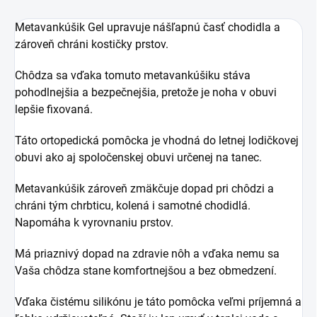
Metavankúšik Gel upravuje nášľapnú časť chodidla a
zároveň chráni kostičky prstov.
Chôdza sa vďaka tomuto metavankúšiku stáva
pohodlnejšia a bezpečnejšia, pretože je noha v obuvi
lepšie fixovaná.
Táto ortopedická pomôcka je vhodná do letnej lodičkovej
obuvi ako aj spoločenskej obuvi určenej na tanec.
Metavankúšik zároveň zmäkčuje dopad pri chôdzi a
chráni tým chrbticu, kolená i samotné chodidlá.
Napomáha k vyrovnaniu prstov.
Má priaznivý dopad na zdravie nôh a vďaka nemu sa
Vaša chôdza stane komfortnejšou a bez obmedzení.
Vďaka čistému silikónu je táto pomôcka veľmi príjemná a