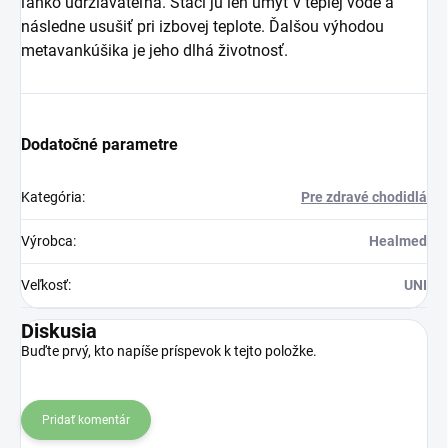
ľahko udržiavateľná. Stačí ju len umyť v teplej vode a
následne usušiť pri izbovej teplote. Ďalšou výhodou
metavankúšika je jeho dlhá životnosť.
Dodatočné parametre
Kategória
:
Pre zdravé chodidlá
Výrobca
:
Healmed
Veľkosť
:
UNI
Diskusia
Buďte prvý, kto napíše príspevok k tejto položke.
Pridať komentár