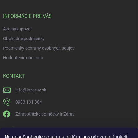
INFORMÁCIE PRE VÁS
Ako nakupovať
Obchodné podmienky
Podmienky ochrany osobných údajov
Hodnotenie obchodu
KONTAKT
info
@
inzdrav.sk
0903 131 304
Zdravotnícke pomôcky InZdrav
PRIJÍMAME ONLINE PLATBY
Na prispôsobenie obsahu a reklám, poskytovanie funkcií