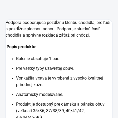
Podpora podporujúca pozdĺžnu klenbu chodidla, pre ľudí
s pozdĺžne plochou nohou. Podporuje strednú časť
chodidla a správne rozkladá záťaž pri chôdzi.
Popis produktu:
Balenie obsahuje 1 pár.
Pre všetky typy uzavretej obuvi.
Vonkajšia vrstva je vyrobená z vysoko kvalitnej
prírodnej kože.
Anatomicky modelované.
Produkt je dostupný pre dámsku a pánsku obuv
(veľkosti 35/36; 37/38/39; 40/41/42;
43/44/45/46).