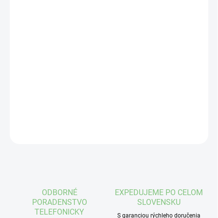
VEĽKOSŤ
VÝROBCA
MÔŽEME DORUČIŤ DO:
ZVOĽTE VARIANT
−
+
Pridať do košíka
DETAILNÉ INFORMÁCIE
OPÝTAŤ SA
STRÁŽIŤ
ODBORNÉ
EXPEDUJEME PO CELOM
PORADENSTVO
SLOVENSKU
TELEFONICKY
S garanciou rýchleho doručenia