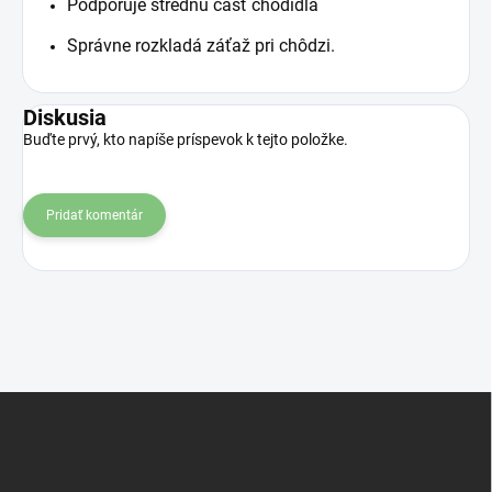
Podporuje strednú časť chodidla
Správne rozkladá záťaž pri chôdzi.
Diskusia
Buďte prvý, kto napíše príspevok k tejto položke.
Pridať komentár
Z
á
p
ä