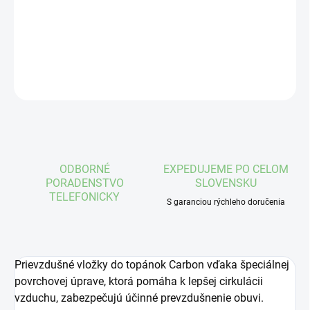
Jednotková
MOMENTÁLNE NEDOSTUPNÉ
cena:
DETAILNÉ INFORMÁCIE
OPÝTAŤ SA
STRÁŽIŤ
ODBORNÉ
EXPEDUJEME PO CELOM
PORADENSTVO
SLOVENSKU
TELEFONICKY
S garanciou rýchleho doručenia
Prievzdušné vložky do topánok Carbon vďaka špeciálnej
povrchovej úprave, ktorá pomáha k lepšej cirkulácii
vzduchu, zabezpečujú účinné prevzdušnenie obuvi.