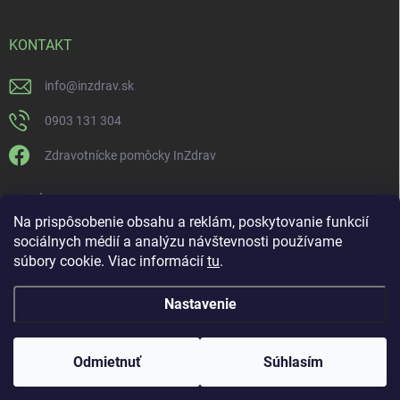
KONTAKT
info
@
inzdrav.sk
0903 131 304
Zdravotnícke pomôcky InZdrav
PRIJÍMAME ONLINE PLATBY
Na prispôsobenie obsahu a reklám, poskytovanie funkcií
sociálnych médií a analýzu návštevnosti používame
súbory cookie. Viac informácií
tu
.
Nastavenie
Copyright 2026
IN-ZDRAV
. Všetky práva vyhradené.
Upraviť nastavenie
cookies
ŠPECIALISTI NA ORTÉZY, KOMPRESNÚ TERAPIU A
Odmietnuť
Súhlasím
REHABILITÁCIU
Vytvoril Shoptet