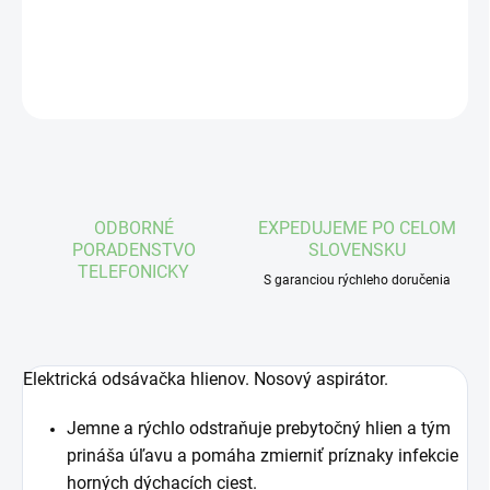
DETAILNÉ INFORMÁCIE
OPÝTAŤ SA
STRÁŽIŤ
ODBORNÉ
EXPEDUJEME PO CELOM
PORADENSTVO
SLOVENSKU
TELEFONICKY
S garanciou rýchleho doručenia
Elektrická odsávačka hlienov. Nosový aspirátor.
Jemne a rýchlo odstraňuje prebytočný hlien a tým
prináša úľavu a pomáha zmierniť príznaky infekcie
horných dýchacích ciest.