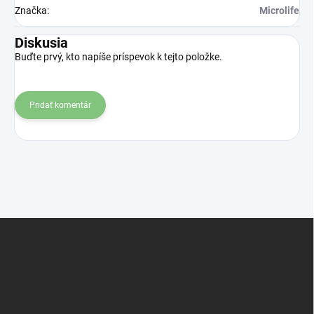
Značka
:
Microlife
Diskusia
Buďte prvý, kto napíše príspevok k tejto položke.
Pridať komentár
Z
á
p
ä
t
i