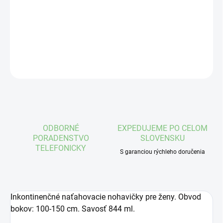
−
+
Pridať do košíka
DETAILNÉ INFORMÁCIE
OPÝTAŤ SA
STRÁŽIŤ
ODBORNÉ
EXPEDUJEME PO CELOM
PORADENSTVO
SLOVENSKU
TELEFONICKY
S garanciou rýchleho doručenia
Inkontinenčné naťahovacie nohavičky pre ženy. Obvod
bokov: 100-150 cm. Savosť 844 ml.