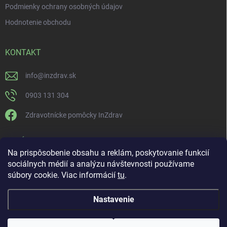
Podmienky ochrany osobných údajov
Hodnotenie obchodu
KONTAKT
info
@
inzdrav.sk
0903 131 304
Zdravotnícke pomôcky InZdrav
PRIJÍMAME ONLINE PLATBY
Na prispôsobenie obsahu a reklám, poskytovanie funkcií
sociálnych médií a analýzu návštevnosti používame
súbory cookie. Viac informácií
tu
.
Nastavenie
Copyright 2026
IN-ZDRAV
. Všetky práva vyhradené.
Upraviť nastavenie