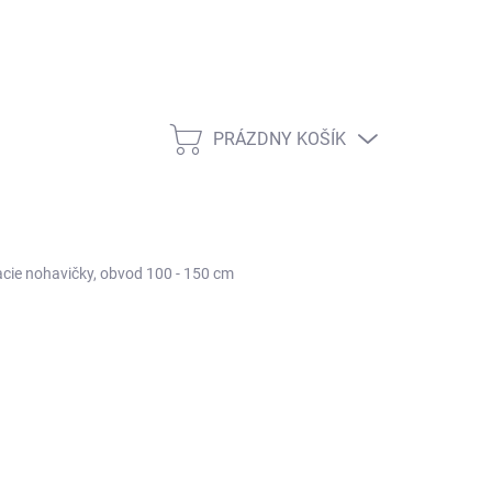
PRÁZDNY KOŠÍK
NÁKUPNÝ
KOŠÍK
cie nohavičky, obvod 100 - 150 cm
:
HARTMANN
11,70
/ ks
otková
7 / 1 ks
:
 EXTERNOM SKLADE
(>5 KS)