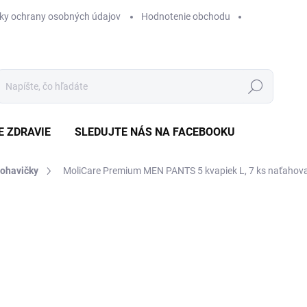
ky ochrany osobných údajov
Hodnotenie obchodu
Hľadať
E ZDRAVIE
SLEDUJTE NÁS NA FACEBOOKU
nohavičky
MoliCare Premium MEN PANTS 5 kvapiek L, 7 ks
naťahova
Neohodnotené
Podrobnosti hodnotenia
ZNAČKA
€
Jedn
€1,6
cena
NA