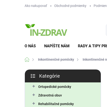
Prejsť
Ako nakupovať
Obchodné podmienky
Podmien
na
obsah
O NÁS
NAPÍŠTE NÁM
RADY A TIPY PR
Domov
Inkontinenčné pomôcky
Inkontinenčné 
B
Kategórie
o
Preskočiť
č
kategórie
n
Ortopedické pomôcky
ý
Zdravotná obuv
p
a
Rehabilitačné pomôcky