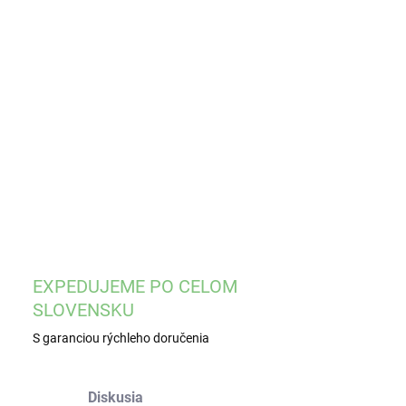
EME DORUČIŤ
8.2026
−
+
Pridať do košíka
ILNÉ INFORMÁCIE
OPÝTAŤ SA
STRÁŽIŤ
EXPEDUJEME PO CELOM
SLOVENSKU
S garanciou rýchleho doručenia
Diskusia