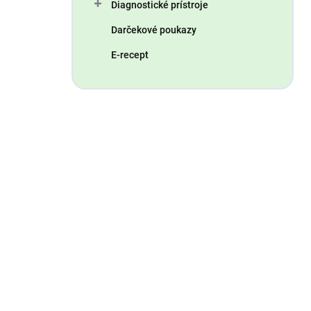
Diagnostické prístroje
Darčekové poukazy
E-recept