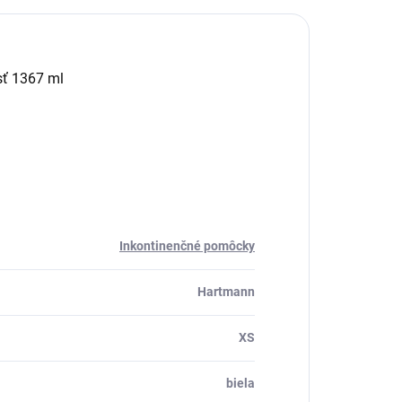
sť 1367 ml
Inkontinenčné pomôcky
Hartmann
XS
biela