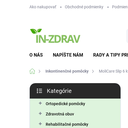
Prejsť
Ako nakupovať
Obchodné podmienky
Podmien
na
obsah
O NÁS
NAPÍŠTE NÁM
RADY A TIPY PR
Domov
Inkontinenčné pomôcky
MoliCare Slip 6 
B
Kategórie
o
Preskočiť
č
kategórie
n
Ortopedické pomôcky
ý
Zdravotná obuv
p
a
Rehabilitačné pomôcky