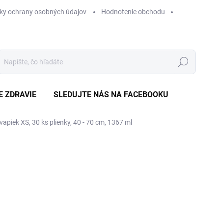
ky ochrany osobných údajov
Hodnotenie obchodu
Hľadať
E ZDRAVIE
SLEDUJTE NÁS NA FACEBOOKU
kvapiek XS, 30 ks
plienky, 40 - 70 cm, 1367 ml
Neohodnotené
Podrobnosti hodnotenia
ZNAČKA
€
Jedn
€0,6
cena
SK