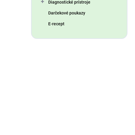
Diagnostické prístroje
Darčekové poukazy
E-recept