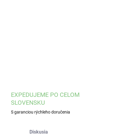
EME DORUČIŤ
8.2026
−
+
Pridať do košíka
ILNÉ INFORMÁCIE
OPÝTAŤ SA
STRÁŽIŤ
EXPEDUJEME PO CELOM
SLOVENSKU
S garanciou rýchleho doručenia
Diskusia