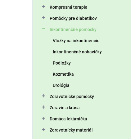
n
Kompresná terapia
e
l
Pomôcky pre diabetikov
Inkontinenčné pomôcky
Vložky na inkontinenciu
Inkontinenčné nohavičky
Podložky
Kozmetika
Urológia
Zdravotnícke pomôcky
Zdravie a krása
Domáca lekárnička
Zdravotnícky materiál