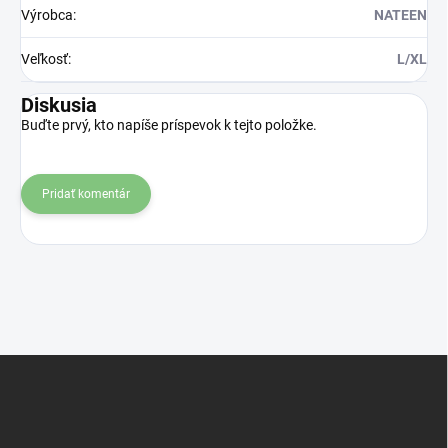
Výrobca
:
NATEEN
Veľkosť
:
L/XL
Diskusia
Buďte prvý, kto napíše príspevok k tejto položke.
Pridať komentár
Z
á
p
ä