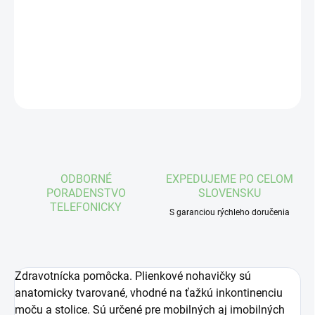
−
+
Pridať do košíka
DETAILNÉ INFORMÁCIE
OPÝTAŤ SA
STRÁŽIŤ
ODBORNÉ
EXPEDUJEME PO CELOM
PORADENSTVO
SLOVENSKU
TELEFONICKY
S garanciou rýchleho doručenia
Zdravotnícka pomôcka. Plienkové nohavičky sú
anatomicky tvarované, vhodné na ťažkú inkontinenciu
moču a stolice. Sú určené pre mobilných aj imobilných