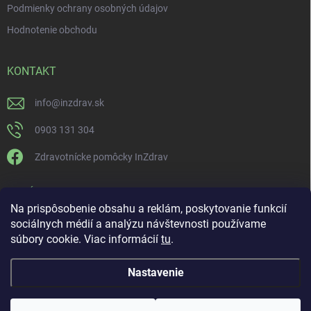
Podmienky ochrany osobných údajov
Hodnotenie obchodu
KONTAKT
info
@
inzdrav.sk
0903 131 304
Zdravotnícke pomôcky InZdrav
PRIJÍMAME ONLINE PLATBY
Na prispôsobenie obsahu a reklám, poskytovanie funkcií
sociálnych médií a analýzu návštevnosti používame
súbory cookie. Viac informácií
tu
.
Nastavenie
Copyright 2026
IN-ZDRAV
. Všetky práva vyhradené.
Upraviť nastavenie