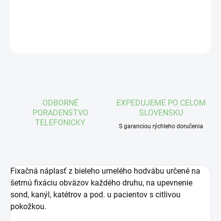
DETAILNÉ INFORMÁCIE
OPÝTAŤ SA
STRÁŽIŤ
ODBORNÉ
EXPEDUJEME PO CELOM
PORADENSTVO
SLOVENSKU
TELEFONICKY
S garanciou rýchleho doručenia
Fixačná náplasť z bieleho umelého hodvábu určené na
šetrnú fixáciu obväzov každého druhu, na upevnenie
sond, kanýl, katétrov a pod. u pacientov s citlivou
pokožkou.