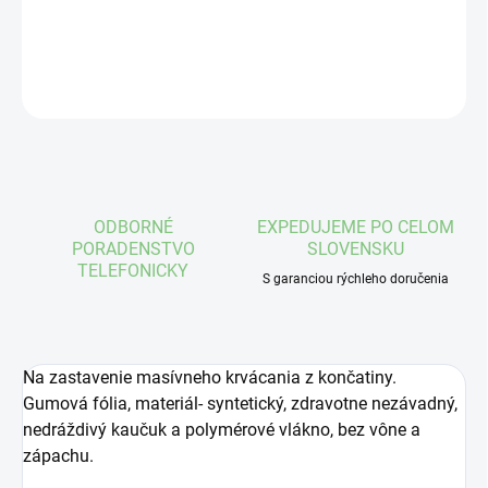
DETAILNÉ INFORMÁCIE
OPÝTAŤ SA
STRÁŽIŤ
ODBORNÉ
EXPEDUJEME PO CELOM
PORADENSTVO
SLOVENSKU
TELEFONICKY
S garanciou rýchleho doručenia
Na zastavenie masívneho krvácania z končatiny.
Gumová fólia, materiál- syntetický, zdravotne nezávadný,
nedráždivý kaučuk a polymérové vlákno, bez vône a
zápachu.