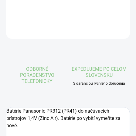
DETAILNÉ INFORMÁCIE
OPÝTAŤ SA
STRÁŽIŤ
ODBORNÉ
EXPEDUJEME PO CELOM
PORADENSTVO
SLOVENSKU
TELEFONICKY
S garanciou rýchleho doručenia
Batérie Panasonic PR312 (PR41) do načúvacích
prístrojov 1,4V (Zinc Air). Batérie po vybití vymeňte za
nové.