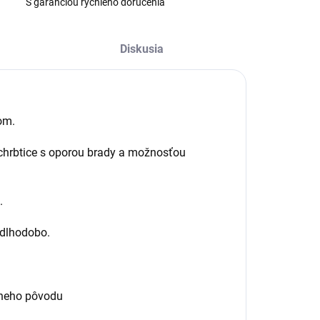
S garanciou rýchleho doručenia
Diskusia
om.
j chrbtice s oporou brady a možnosťou
.
dlhodobo.
ívneho pôvodu