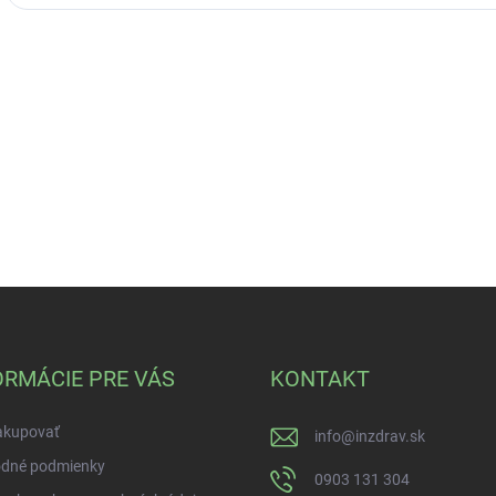
ORMÁCIE PRE VÁS
KONTAKT
akupovať
info
@
inzdrav.sk
dné podmienky
0903 131 304