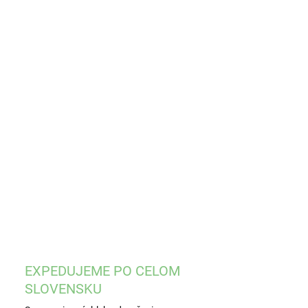
KOSŤ
OBCA
EME DORUČIŤ DO:
ZVOĽTE VARIANT
−
+
Pridať do košíka
ILNÉ INFORMÁCIE
OPÝTAŤ SA
STRÁŽIŤ
EXPEDUJEME PO CELOM
SLOVENSKU