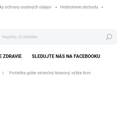
ky ochrany osobných údajov
Hodnotenie obchodu
Hľadať
E ZDRAVIE
SLEDUJTE NÁS NA FACEBOOKU
Protetika golier extenčný latexový, výška 8cm
Neohodnotené
Podrobnosti hodnotenia
ZNAČKA
€
Jedn
ZVO
cena