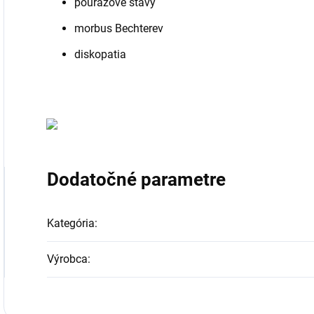
poúrazové stavy
morbus Bechterev
diskopatia
Dodatočné parametre
Kategória
:
Výrobca
: