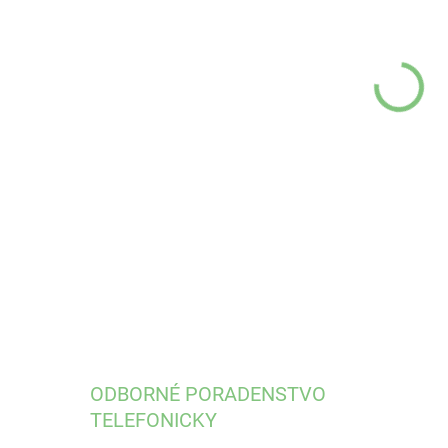
VEĽ
VÝR
MÔŽ
DETA
ODBORNÉ PORADENSTVO
TELEFONICKY