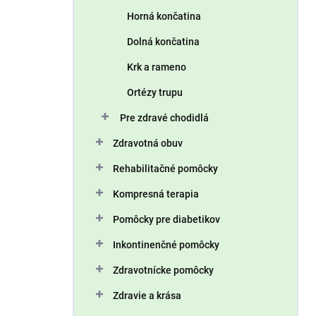
n
Horná končatina
e
l
Dolná končatina
Krk a rameno
Ortézy trupu
Pre zdravé chodidlá
Zdravotná obuv
Rehabilitačné pomôcky
Kompresná terapia
Pomôcky pre diabetikov
Inkontinenčné pomôcky
Zdravotnícke pomôcky
Zdravie a krása