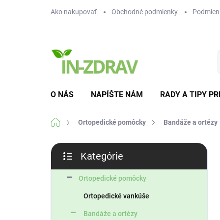
Prejsť
Ako nakupovať
Obchodné podmienky
Podmien
na
obsah
O NÁS
NAPÍŠTE NÁM
RADY A TIPY PR
Domov
Ortopedické pomôcky
Bandáže a ortézy
B
Kategórie
o
Preskočiť
č
kategórie
n
Ortopedické pomôcky
ý
Ortopedické vankúše
p
a
Bandáže a ortézy