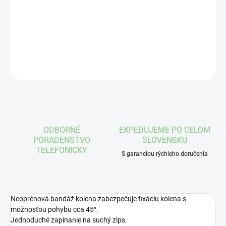
−
+
Pridať do košíka
DETAILNÉ INFORMÁCIE
OPÝTAŤ SA
STRÁŽIŤ
ODBORNÉ
EXPEDUJEME PO CELOM
PORADENSTVO
SLOVENSKU
TELEFONICKY
S garanciou rýchleho doručenia
Neoprénová bandáž kolena zabezpečuje fixáciu kolena s
možnosťou pohybu cca 45°.
Jednoduché zapínanie na suchý zips.