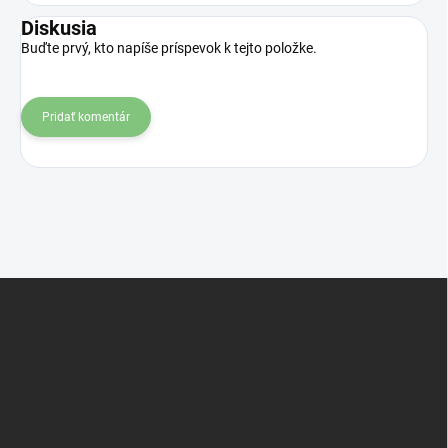
Diskusia
Buďte prvý, kto napíše príspevok k tejto položke.
Pridať komentár
Z
á
p
ä
t
i
e