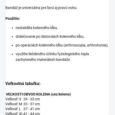
Bandáž je univerzálna pre ľavú aj pravú nohu.
Použitie:
nestabilita kolenného kĺbu,
doliečovanie po distorsiách kolenného kĺbu,
po operáciách kolenného kĺbu (arthroscopia, arthrotomia),
využitie liečebného účinku fyziologického tepla
zachyteného materiálom bandáže.
Veľkostná tabuľka:
VEĽKOSTI
OBVOD KOLENA (cez koleno)
Veľkosť: S
29 - 33 cm
Veľkosť: M
33 - 37 cm
Veľkosť: L
37 - 41 cm
Veľkosť: XL
41 - 44 cm