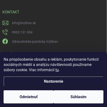
KONTAKT
info
@
inzdrav.sk
0903 131 304
Zdravotnícke pomôcky InZdrav
PRIJÍMAME ONLINE PLATBY
Na prispôsobenie obsahu a reklám, poskytovanie funkcií
sociálnych médií a analýzu návštevnosti používame
súbory cookie. Viac informácií
tu
.
Nastavenie
Copyright 2026
IN-ZDRAV
. Všetky práva vyhradené.
Upraviť nastavenie
cookies
ŠPECIALISTI NA ORTÉZY, KOMPRESNÚ TERAPIU A
Odmietnuť
Súhlasím
REHABILITÁCIU
Vytvoril Shoptet