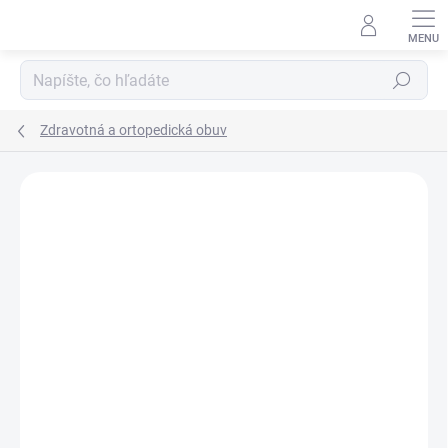
Prejsť
na
obsah
Hľadať
Zdravotná a ortopedická obuv
Neohodnotené
Podrobnosti hodnotenia
ZNAČKA:
PROTETIKA