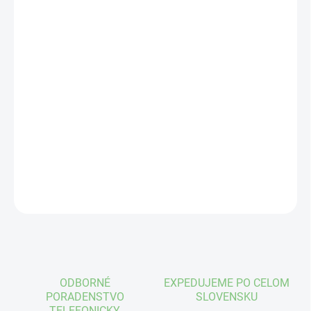
VEĽKOSŤ
MÔŽEME DORUČIŤ DO:
ZVOĽTE VARIANT
−
+
Pridať do košíka
rôzne farby
DETAILNÉ INFORMÁCIE
OPÝTAŤ SA
STRÁŽIŤ
ODBORNÉ
EXPEDUJEME PO CELOM
PORADENSTVO
SLOVENSKU
TELEFONICKY