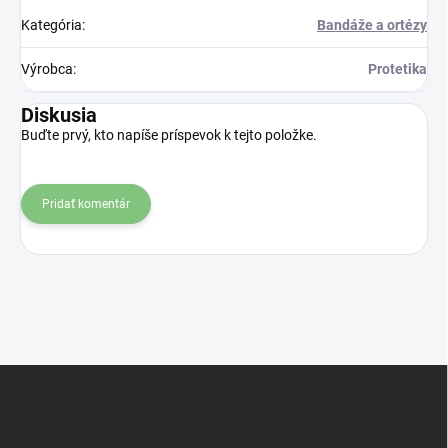
Kategória
:
Bandáže a ortézy
Výrobca
:
Protetika
Diskusia
Buďte prvý, kto napíše príspevok k tejto položke.
Pridať komentár
Z
á
p
ä