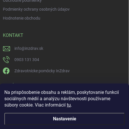
Obchodné podmienky
Podmienky ochrany osobných údajov
Hodnotenie obchodu
KONTAKT
info
@
inzdrav.sk
0903 131 304
Zdravotnícke pomôcky InZdrav
PRIJÍMAME ONLINE PLATBY
Na prispôsobenie obsahu a reklám, poskytovanie funkcií
sociálnych médií a analýzu návštevnosti používame
súbory cookie. Viac informácií
tu
.
Nastavenie