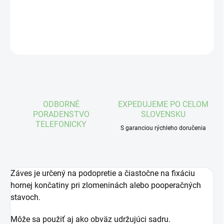
DETAILNÉ INFORMÁCIE
OPÝTAŤ SA
STRÁŽIŤ
ODBORNÉ
EXPEDUJEME PO CELOM
PORADENSTVO
SLOVENSKU
TELEFONICKY
S garanciou rýchleho doručenia
Záves je určený na podopretie a čiastočne na fixáciu
hornej končatiny pri zlomeninách alebo pooperačných
stavoch.
Môže sa použiť aj ako obväz udržujúci sadru.