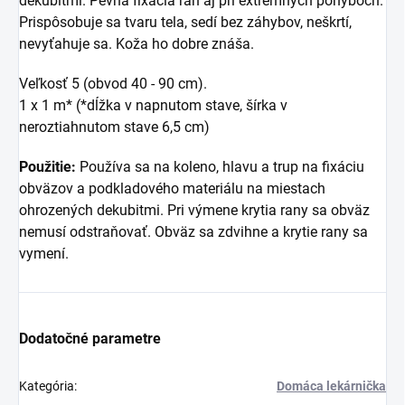
dekubitmi. Pevná fixácia rán aj pri extrémnych pohyboch.
Prispôsobuje sa tvaru tela, sedí bez záhybov, neškrtí,
nevyťahuje sa. Koža ho dobre znáša.
Veľkosť 5 (obvod 40 - 90 cm).
1 x 1 m* (*dĺžka v napnutom stave, šírka v
neroztiahnutom stave 6,5 cm)
Použitie:
Používa sa na koleno, hlavu a trup na fixáciu
obväzov a podkladového materiálu na miestach
ohrozených dekubitmi. Pri výmene krytia rany sa obväz
nemusí odstraňovať. Obväz sa zdvihne a krytie rany sa
vymení.
Dodatočné parametre
Kategória
:
Domáca lekárnička