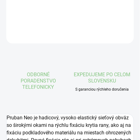
−
+
Pridať do košíka
DETAILNÉ INFORMÁCIE
OPÝTAŤ SA
STRÁŽIŤ
ODBORNÉ
EXPEDUJEME PO CELOM
PORADENSTVO
SLOVENSKU
TELEFONICKY
S garanciou rýchleho doručenia
Pruban Neo je hadicový, vysoko elastický sieťový obväz
so širokými okami na rýchlu fixáciu krytia rany, ako aj na
fixáciu podkladového materiálu na miestach ohrozených