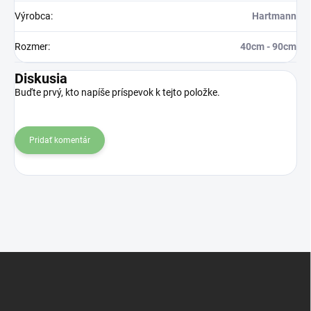
Výrobca
:
Hartmann
Rozmer
:
40cm - 90cm
Diskusia
Buďte prvý, kto napíše príspevok k tejto položke.
Pridať komentár
Z
á
p
ä