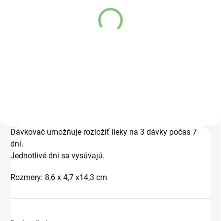
MOMENTÁLNE NEDOSTUPNÉ
NA EXTERNOM SKLADE
(3 KS)
Il-med delič tabliet
Kibodan delič a drtič
€2,80
tabliet 4v1
€6,59
Detail
Do košíka
Dávkovač umožňuje rozložiť lieky na 3 dávky počas 7
dní.
Jednotlivé dni sa vysúvajú.
Rozmery: 8,6 x 4,7 x14,3 cm