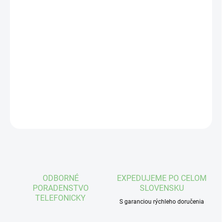
FARBA
MÔŽEME DORUČIŤ DO:
ZVOĽTE VARIANT
−
+
Pridať do košíka
DETAILNÉ INFORMÁCIE
OPÝTAŤ SA
STRÁŽIŤ
ODBORNÉ
EXPEDUJEME PO CELOM
PORADENSTVO
SLOVENSKU
TELEFONICKY
S garanciou rýchleho doručenia