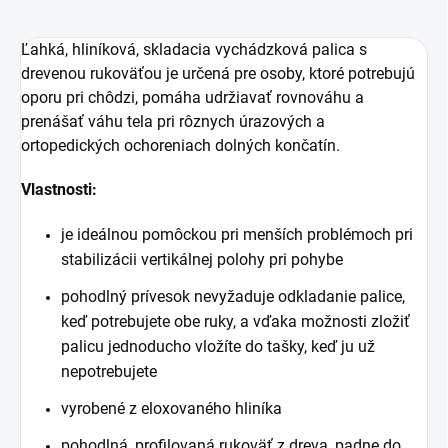
Ľahká, hliníková, skladacia vychádzková palica s
drevenou rukoväťou je určená pre osoby, ktoré potrebujú
oporu pri chôdzi, pomáha udržiavať rovnováhu a
prenášať váhu tela pri rôznych úrazových a
ortopedických ochoreniach dolných končatín.
Vlastnosti:
je ideálnou pomôckou pri menších problémoch pri
stabilizácii vertikálnej polohy pri pohybe
pohodlný prívesok nevyžaduje odkladanie palice,
keď potrebujete obe ruky, a vďaka možnosti zložiť
palicu jednoducho vložíte do tašky, keď ju už
nepotrebujete
vyrobené z eloxovaného hliníka
pohodlná, profilovaná rukoväť z dreva, padne do