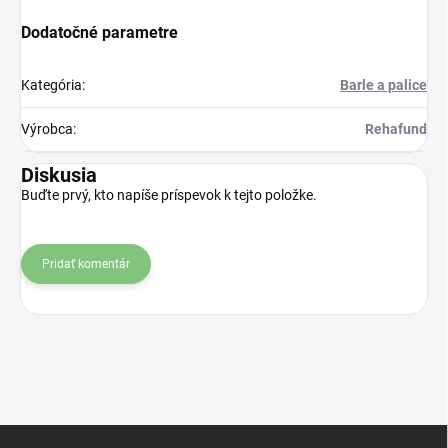
Dodatočné parametre
Kategória
:
Barle a palice
Výrobca
:
Rehafund
Diskusia
Buďte prvý, kto napíše príspevok k tejto položke.
Pridať komentár
Z