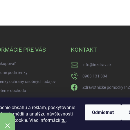
ORMÁCIE PRE VÁS
KONTAKT
akupovať
info
@
inzdrav.sk
dné podmienky
0903 131 304
enky ochrany osobných údajov
Zdravotnícke pomôcky In
tenie obchodu
benie obsahu a reklám, poskytovanie
Odmietnuť
álnych médií a analýzu návštevnosti
úbory cookie. Viac informácií
tu
.