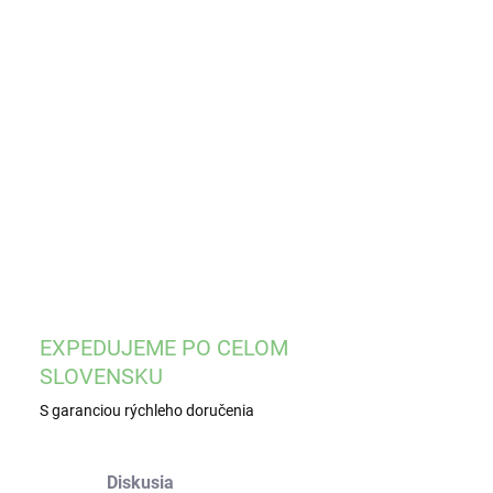
EME DORUČIŤ
8.2026
−
+
Pridať do košíka
ILNÉ INFORMÁCIE
OPÝTAŤ SA
STRÁŽIŤ
EXPEDUJEME PO CELOM
SLOVENSKU
S garanciou rýchleho doručenia
Diskusia