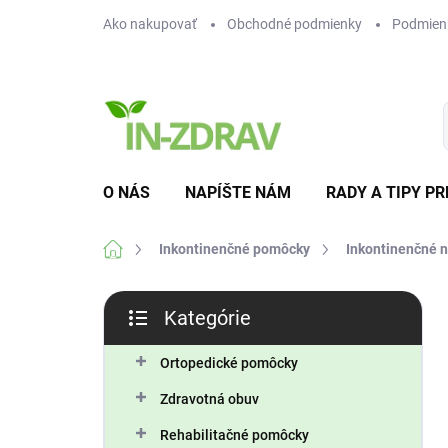
Prejsť
Ako nakupovať
Obchodné podmienky
Podmien
na
obsah
O NÁS
NAPÍŠTE NÁM
RADY A TIPY PR
Domov
Inkontinenčné pomôcky
Inkontinenčné 
B
Kategórie
o
Preskočiť
č
kategórie
n
Ortopedické pomôcky
ý
Zdravotná obuv
p
a
Rehabilitačné pomôcky