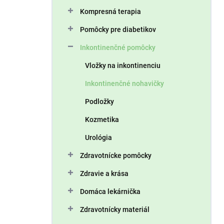
n
Kompresná terapia
e
l
Pomôcky pre diabetikov
Inkontinenčné pomôcky
Vložky na inkontinenciu
Inkontinenčné nohavičky
Podložky
Kozmetika
Urológia
Zdravotnícke pomôcky
Zdravie a krása
Domáca lekárnička
Zdravotnícky materiál