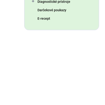
Diagnostické prístroje
Darčekové poukazy
E-recept