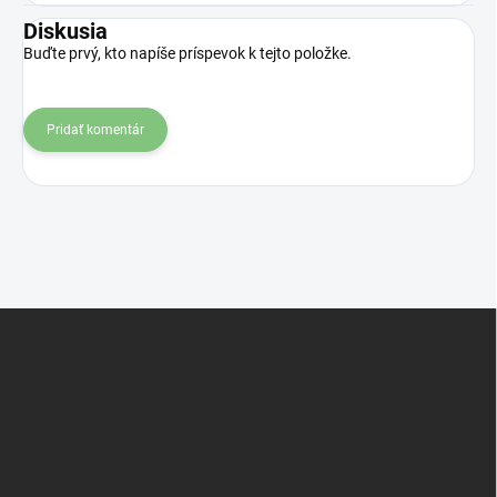
Diskusia
Buďte prvý, kto napíše príspevok k tejto položke.
Pridať komentár
Z
á
p
ä
t
i
e