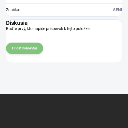
Značka
:
SENI
Diskusia
Buďte prvý, kto napíše príspevok k tejto položke.
Pridať komentár
Z
á
p
ä
t