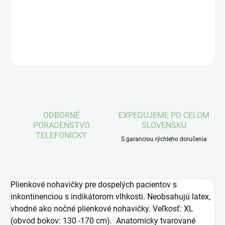
DETAILNÉ INFORMÁCIE
OPÝTAŤ SA
STRÁŽIŤ
ODBORNÉ
EXPEDUJEME PO CELOM
PORADENSTVO
SLOVENSKU
TELEFONICKY
S garanciou rýchleho doručenia
Plienkové nohavičky pre dospelých pacientov s
inkontinenciou s indikátorom vlhkosti. Neobsahujú latex,
vhodné ako nočné plienkové nohavičky. Veľkosť: XL
(obvod bokov: 130 -170 cm). Anatomicky tvarované