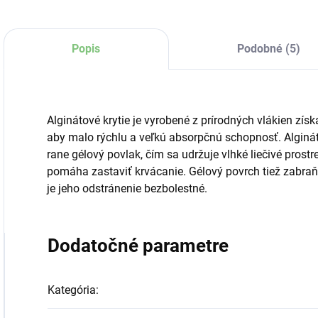
Popis
Podobné (5)
Alginátové krytie je vyrobené z prírodných vlákien zís
aby malo rýchlu a veľkú absorpčnú schopnosť. Alginát
rane gélový povlak, čím sa udržuje vlhké liečivé prostr
pomáha zastaviť krvácanie. Gélový povrch tiež zabraňu
je jeho odstránenie bezbolestné.
Dodatočné parametre
Kategória
: