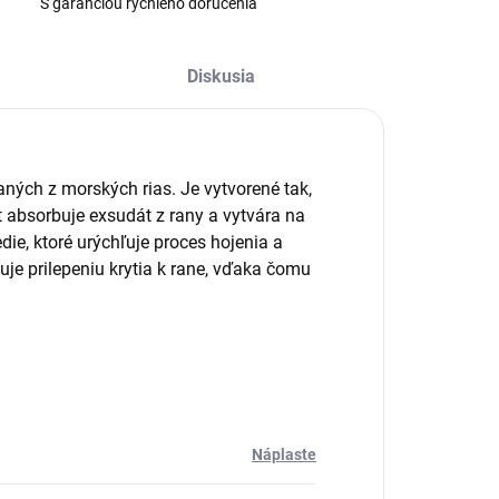
S garanciou rýchleho doručenia
Diskusia
kaných z morských rias. Je vytvorené tak,
 absorbuje exsudát z rany a vytvára na
edie, ktoré urýchľuje proces hojenia a
je prilepeniu krytia k rane, vďaka čomu
Náplaste