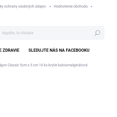
ky ochrany osobných údajov
Hodnotenie obchodu
Hľadať
E ZDRAVIE
SLEDUJTE NÁS NA FACEBOOKU
lgon Classic 5cm x 5 cm 10 ks
krytie kalciumalginátové
Neohodnotené
Podrobnosti hodnotenia
ZNAČKA
€
Jedn
€1,1
cena
SK