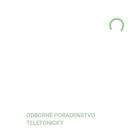
MÔŽ
DO:
12.
DETA
ODBORNÉ PORADENSTVO
TELEFONICKY