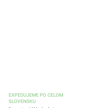
EME DORUČIŤ
8.2026
−
+
Pridať do košíka
ILNÉ INFORMÁCIE
OPÝTAŤ SA
STRÁŽIŤ
EXPEDUJEME PO CELOM
SLOVENSKU