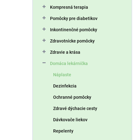
n
Kompresná terapia
e
l
Pomôcky pre diabetikov
Inkontinenčné pomôcky
Zdravotnícke pomôcky
Zdravie a krása
Domáca lekárnička
Náplaste
Dezinfekcia
Ochranné pomôcky
Zdravé dýchacie cesty
Dávkovače liekov
Repelenty