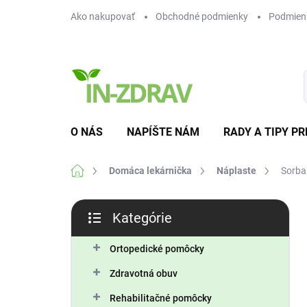
Prejsť
Ako nakupovať
Obchodné podmienky
Podmien
na
obsah
O NÁS
NAPÍŠTE NÁM
RADY A TIPY PR
Domov
Domáca lekárnička
Náplaste
Sorba
B
Kategórie
o
Preskočiť
č
kategórie
n
Ortopedické pomôcky
ý
Zdravotná obuv
p
a
Rehabilitačné pomôcky