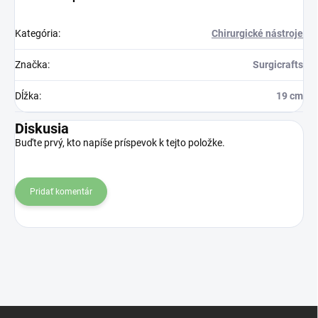
Kategória
:
Chirurgické nástroje
Značka
:
Surgicrafts
Dĺžka
:
19 cm
Diskusia
Buďte prvý, kto napíše príspevok k tejto položke.
Pridať komentár
Z