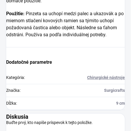
domáce použitie.
Použitie:
Pinzeta sa uchopí medzi palec a ukazovák a po
miernom stlačení kovových ramien sa týmito uchopí
požadovaná častica alebo objekt. Následne sa ťahom
odstráni. Používa sa podľa individuálnej potreby.
Dodatočné parametre
Kategória
:
Chirurgické nástroje
Značka
:
Surgicrafts
Dĺžka
:
9 cm
Diskusia
Buďte prvý, kto napíše príspevok k tejto položke.