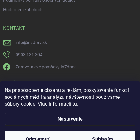
Podmienky ochrany osobných údajov
Hodnotenie obchodu
KONTAKT
info
@
inzdrav.sk
0903 131 304
Zdravotnícke pomôcky InZdrav
PRIJÍMAME ONLINE PLATBY
Na prispôsobenie obsahu a reklám, poskytovanie funkcií
sociálnych médií a analýzu návštevnosti používame
súbory cookie. Viac informácií
tu
.
Nastavenie
Copyright 2026
IN-ZDRAV
. Všetky práva vyhradené.
Upraviť nastavenie
cookies
ŠPECIALISTI NA ORTÉZY, KOMPRESNÚ TERAPIU A
Odmietnuť
Súhlasím