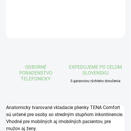
DETAILNÉ INFORMÁCIE
OPÝTAŤ SA
STRÁŽIŤ
ODBORNÉ
EXPEDUJEME PO CELOM
PORADENSTVO
SLOVENSKU
TELEFONICKY
S garanciou rýchleho doručenia
Anatomicky tvarované vkladacie plienky TENA Comfort
sú určené pre osoby so stredným stupňom inkontinencie.
Vhodné pre mobilných aj imobilných pacientov, pre
mužov aj ženy.