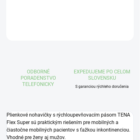
DETAILNÉ INFORMÁCIE
OPÝTAŤ SA
STRÁŽIŤ
ODBORNÉ
EXPEDUJEME PO CELOM
PORADENSTVO
SLOVENSKU
TELEFONICKY
S garanciou rýchleho doručenia
Plienkové nohavičky s rýchloupevňovacím pásom TENA
Flex Super sú praktickým riešením pre mobilných a
čiastočne mobilných pacientov s ťažkou inkontinenciou.
Vhodné pre ženy aj mužov.