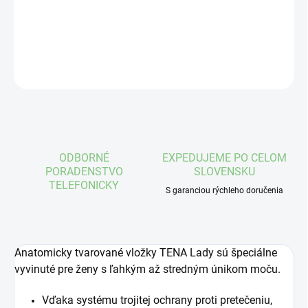
DETAILNÉ INFORMÁCIE
OPÝTAŤ SA
STRÁŽIŤ
ODBORNÉ
EXPEDUJEME PO CELOM
PORADENSTVO
SLOVENSKU
TELEFONICKY
S garanciou rýchleho doručenia
Anatomicky tvarované vložky TENA Lady sú špeciálne
vyvinuté pre ženy s ľahkým až stredným únikom moču.
Vďaka systému trojitej ochrany proti pretečeniu,