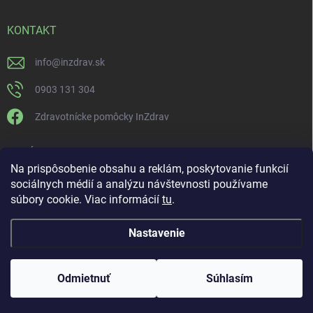
KONTAKT
info
@
inzdrav.sk
0903 131 304
Zdravotnícke pomôcky InZdrav
PRIJÍMAME ONLINE PLATBY
Na prispôsobenie obsahu a reklám, poskytovanie funkcií
sociálnych médií a analýzu návštevnosti používame
súbory cookie. Viac informácií
tu
.
Nastavenie
Copyright 2026
IN-ZDRAV
. Všetky práva vyhradené.
Upraviť nastavenie
cookies
ŠPECIALISTI NA ORTÉZY, KOMPRESNÚ TERAPIU A
Odmietnuť
Súhlasím
REHABILITÁCIU
Vytvoril Shoptet