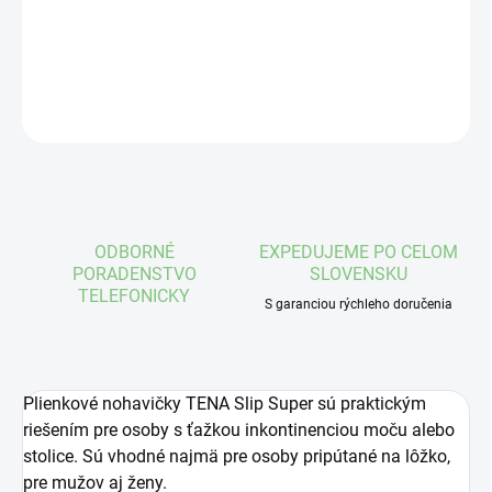
DETAILNÉ INFORMÁCIE
OPÝTAŤ SA
STRÁŽIŤ
ODBORNÉ
EXPEDUJEME PO CELOM
PORADENSTVO
SLOVENSKU
TELEFONICKY
S garanciou rýchleho doručenia
Plienkové nohavičky TENA Slip Super sú praktickým
riešením pre osoby s ťažkou inkontinenciou moču alebo
stolice. Sú vhodné najmä pre osoby pripútané na lôžko,
pre mužov aj ženy.