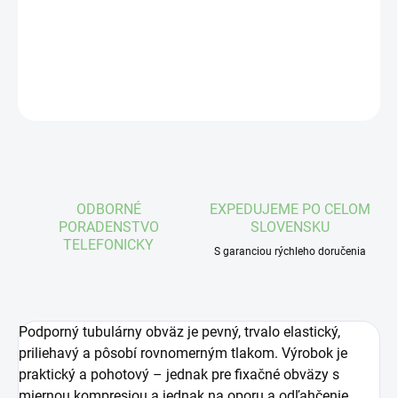
−
+
Pridať do košíka
DETAILNÉ INFORMÁCIE
OPÝTAŤ SA
STRÁŽIŤ
ODBORNÉ
EXPEDUJEME PO CELOM
PORADENSTVO
SLOVENSKU
TELEFONICKY
S garanciou rýchleho doručenia
Podporný tubulárny obväz je pevný, trvalo elastický,
priliehavý a pôsobí rovnomerným tlakom. Výrobok je
praktický a pohotový – jednak pre fixačné obväzy s
miernou kompresiou a jednak na oporu a odľahčenie