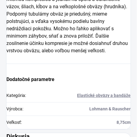
väzov, šliach, kĺbov a na veľkoplošné obväzy (hrudníka).
Podporný tubulárny obväz je priedušný, mierne
polstrujúci, a vďaka vysokému podielu bavlny
nedráždiaci pokožku. Možno ho ľahko aplikovať s
minimom záhybov, sňať a znova priložiť. Ďalšie
zosilnenie účinku kompresie je možné dosiahnuť druhou
vrstvou obväzu, alebo voľbou menšej veľkosti.
Dodatočné parametre
Kategória
:
Elastické obväzy a bandáže
Výrobca
:
Lohmann & Rauscher
Veľkosť
:
8,75cm
Diskusia