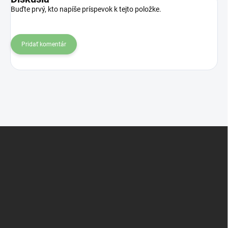
Buďte prvý, kto napíše príspevok k tejto položke.
Pridať komentár
Z
á
p
ä
t
i
e