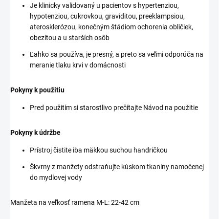
Je klinicky validovaný u pacientov s hypertenziou,
hypotenziou, cukrovkou, graviditou, preeklampsiou,
aterosklerózou, konečným štádiom ochorenia obličiek,
obezitou a u starších osôb
Ľahko sa používa, je presný, a preto sa veľmi odporúča na
meranie tlaku krvi v domácnosti
Pokyny k použitiu
Pred použitím si starostlivo prečítajte Návod na použitie
Pokyny k údržbe
Prístroj čistite iba mäkkou suchou handričkou
Škvrny z manžety odstraňujte kúskom tkaniny namočenej
do mydlovej vody
Manžeta na veľkosť ramena M-L: 22-42 cm