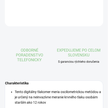
DETAILNÉ INFORMÁCIE
OPÝTAŤ SA
STRÁŽIŤ
ODBORNÉ
EXPEDUJEME PO CELOM
PORADENSTVO
SLOVENSKU
TELEFONICKY
S garanciou rýchleho doručenia
Charakteristika
Tento digitálny tlakomer meria oscilometrickou metódou a
je určený na neinvazívne meranie krvného tlaku osobám
starším ako 12 rokov