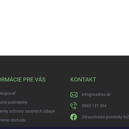
ORMÁCIE PRE VÁS
KONTAKT
akupovať
info
@
inzdrav.sk
dné podmienky
0903 131 304
enky ochrany osobných údajov
Zdravotnícke pomôcky In
tenie obchodu