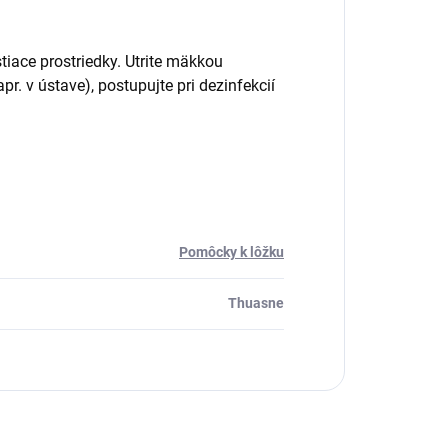
iace prostriedky. Utrite mäkkou
. v ústave), postupujte pri dezinfekcií
Pomôcky k lôžku
Thuasne