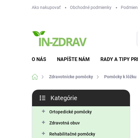
Prejsť
Ako nakupovať
Obchodné podmienky
Podmien
na
obsah
O NÁS
NAPÍŠTE NÁM
RADY A TIPY PR
Domov
Zdravotnícke pomôcky
Pomôcky k lôžku
B
Kategórie
o
Preskočiť
č
kategórie
n
Ortopedické pomôcky
ý
Zdravotná obuv
p
a
Rehabilitačné pomôcky