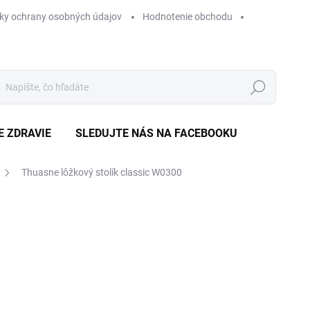
ky ochrany osobných údajov
Hodnotenie obchodu
Hľadať
E ZDRAVIE
SLEDUJTE NÁS NA FACEBOOKU
Thuasne lôžkový stolík classic W0300
Neohodnotené
Podrobnosti hodnotenia
ZNAČKA
€
Jedn
SK
cena
MÔŽ