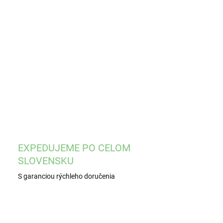
8.2026
−
+
Pridať do košíka
ILNÉ INFORMÁCIE
OPÝTAŤ SA
STRÁŽIŤ
EXPEDUJEME PO CELOM
SLOVENSKU
S garanciou rýchleho doručenia