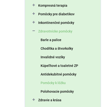
n
Kompresná terapia
e
l
Pomôcky pre diabetikov
Inkontinenčné pomôcky
Zdravotnícke pomôcky
Barle a palice
Chodítka a štvorkolky
Invalidné vozíky
Kúpeľňové a toaletné ZP
Antidekubitné pomôcky
Pomôcky k lôžku
Polohovacie pomôcky
Zdravie a krása