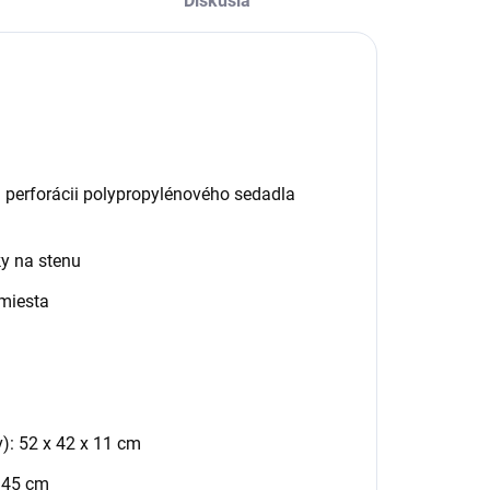
Diskusia
 perforácii polypropylénového sedadla
y na stenu
 miesta
): 52 x 42 x 11 cm
x 45 cm