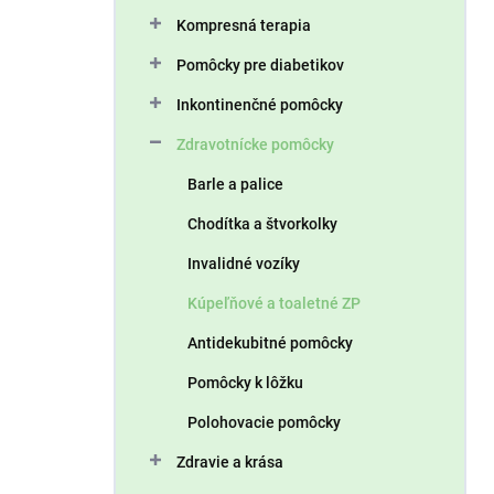
n
Kompresná terapia
e
l
Pomôcky pre diabetikov
Inkontinenčné pomôcky
Zdravotnícke pomôcky
Barle a palice
Chodítka a štvorkolky
Invalidné vozíky
Kúpeľňové a toaletné ZP
Antidekubitné pomôcky
Pomôcky k lôžku
Polohovacie pomôcky
Zdravie a krása