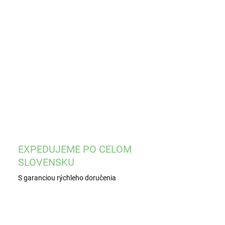
8.2026
−
+
Pridať do košíka
ILNÉ INFORMÁCIE
OPÝTAŤ SA
STRÁŽIŤ
EXPEDUJEME PO CELOM
SLOVENSKU
S garanciou rýchleho doručenia