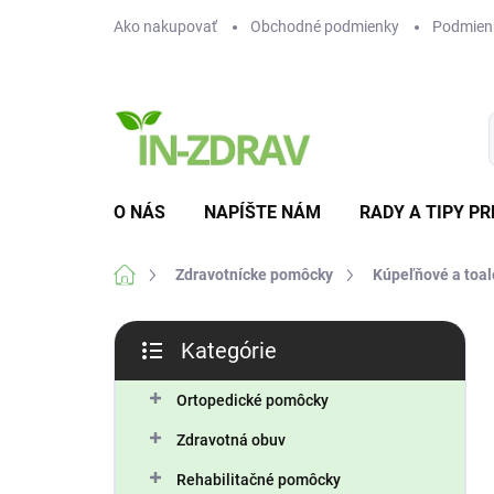
Prejsť
Ako nakupovať
Obchodné podmienky
Podmien
na
obsah
O NÁS
NAPÍŠTE NÁM
RADY A TIPY PR
Domov
Zdravotnícke pomôcky
Kúpeľňové a toal
B
Kategórie
o
Preskočiť
č
kategórie
n
Ortopedické pomôcky
ý
Zdravotná obuv
p
a
Rehabilitačné pomôcky