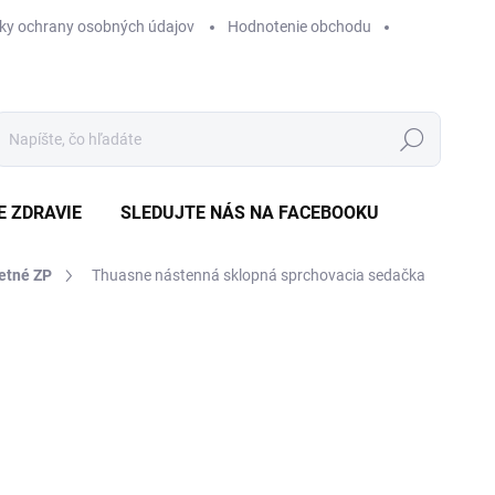
ky ochrany osobných údajov
Hodnotenie obchodu
Hľadať
E ZDRAVIE
SLEDUJTE NÁS NA FACEBOOKU
etné ZP
Thuasne nástenná sklopná sprchovacia sedačka
Neohodnotené
Podrobnosti hodnotenia
ZNAČKA
€
Jedn
SKL
cena
MÔŽ