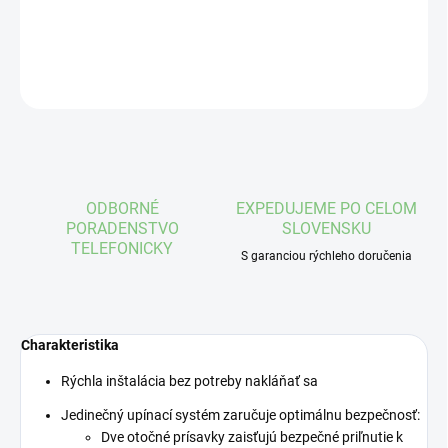
DETAILNÉ INFORMÁCIE
OPÝTAŤ SA
STRÁŽIŤ
ODBORNÉ
EXPEDUJEME PO CELOM
PORADENSTVO
SLOVENSKU
TELEFONICKY
S garanciou rýchleho doručenia
Charakteristika
Rýchla inštalácia bez potreby nakláňať sa
Jedinečný upínací systém zaručuje optimálnu bezpečnosť:
Dve otočné prísavky zaisťujú bezpečné priľnutie k